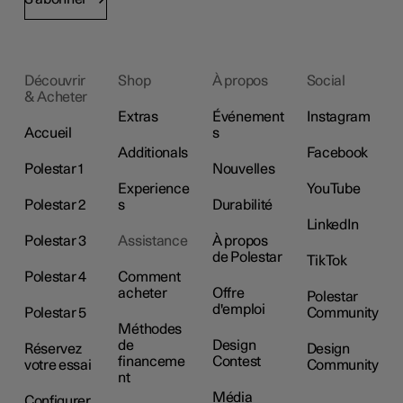
Découvrir
Shop
À propos
Social
& Acheter
Extras
Événement
Instagram
Accueil
s
Additionals
Facebook
Polestar 1
Nouvelles
Experience
YouTube
Polestar 2
s
Durabilité
LinkedIn
Polestar 3
Assistance
À propos
de Polestar
TikTok
Polestar 4
Comment
acheter
Offre
Polestar
d'emploi
Polestar 5
Community
Méthodes
de
Design
Réservez
Design
financeme
Contest
votre essai
Community
nt
Média
Configurer