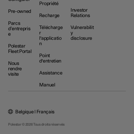
Propriété
Investor
Pre-owned
Recharge
Relations
Parcs
Télécharge
Vulnerabilit
d’entrepris
r
y
e
l'applicatio
disclosure
n
Polestar
Fleet Portal
Point
d'entretien
Nous
rendre
Assistance
visite
Manuel
Belgique | Français
Polestar © 2026 Tous droits réservés