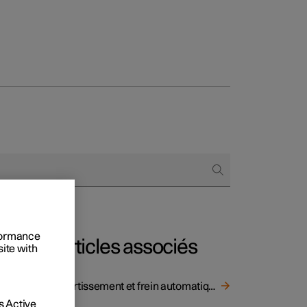
onnels
 acheter
s de financement
s en nature
rformance
Articles associés
site with
u'elle
Avertissement et frein automatique en marche arrière
 Active