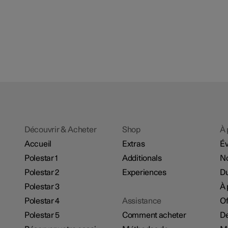
Découvrir & Acheter
Shop
À 
Accueil
Extras
É
Polestar 1
Additionals
No
Polestar 2
Experiences
Du
Polestar 3
À 
Polestar 4
Assistance
Of
Polestar 5
Comment acheter
De