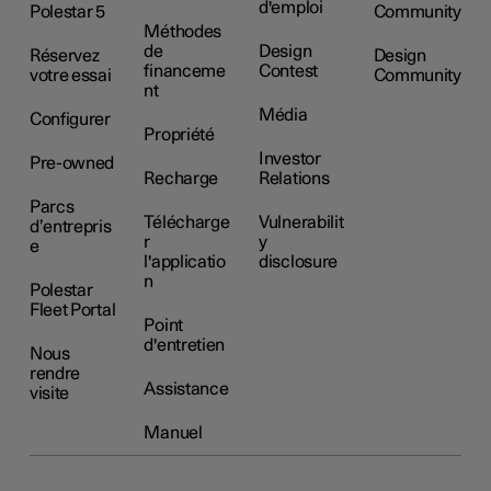
d'emploi
Polestar 5
Community
Méthodes
de
Design
Réservez
Design
financeme
Contest
votre essai
Community
nt
Média
Configurer
Propriété
Investor
Pre-owned
Recharge
Relations
Parcs
Télécharge
Vulnerabilit
d’entrepris
r
y
e
l'applicatio
disclosure
n
Polestar
Fleet Portal
Point
d'entretien
Nous
rendre
Assistance
visite
Manuel