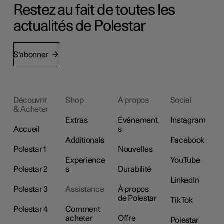
Restez au fait de toutes les
actualités de Polestar
S'abonner
Découvrir
Shop
À propos
Social
& Acheter
Extras
Événement
Instagram
Accueil
s
Additionals
Facebook
Polestar 1
Nouvelles
Experience
YouTube
Polestar 2
s
Durabilité
LinkedIn
Polestar 3
Assistance
À propos
de Polestar
TikTok
Polestar 4
Comment
acheter
Offre
Polestar