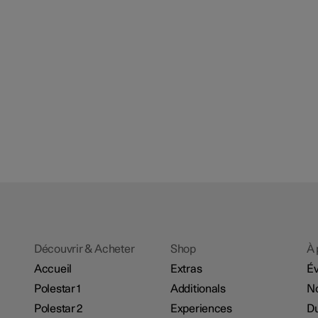
Découvrir & Acheter
Shop
À 
Accueil
Extras
É
Polestar 1
Additionals
No
Polestar 2
Experiences
Du