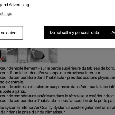
nts ou autres objets.
g and Advertising
lacement des capteurs
ettings
Do not sell my personal data
Ac
 selected
teur d'ensoleillement - sur la partie supérieure du tableau de bord
teur d'humidité - dans l'enveloppe du rétroviseur intérieur.
teur de température dans l'habitacle - près des boutons physiques
sole centrale.
teur de petites particules en suspension dans l'air – sur la face inf
a boîte à gants.
teur de température extérieure dans le rétroviseur extérieur droit.
teur de température d'habitacle – sous l'accoudoir de la porte pas
u système Interior Air Quality System, il existe également un cap
 d'air dans la prise d'air du climatiseur.