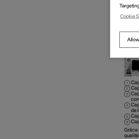
vêteme
Targetin
Emp
Répartition de l'air
Cookie S
Qualité de l'air
Allow
Climatisation stationnement
Cap
Cap
Cap
con
Cap
de l
Cap
Cap
Grâce a
qualité