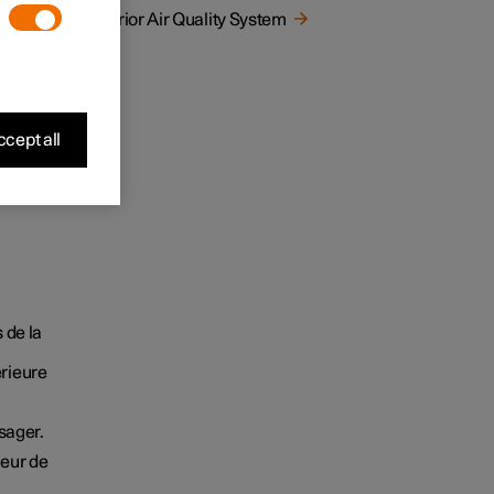
Interior Air Quality System
cept all
.
 de la
érieure
sager.
teur de