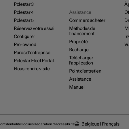
Polestar 3
À 
Polestar 4
Assistance
Of
Polestar 5
Comment acheter
De
Réservez votre essai
Méthodes de
M
financement
Configurer
In
Propriété
Pre-owned
Vu
Recharge
Parcs d’entreprise
Télécharger
Polestar Fleet Portal
l'application
Nous rendre visite
Point d'entretien
Assistance
Manuel
Belgique | Français
onfidentialité
Cookies
Déclaration d'accessibilité