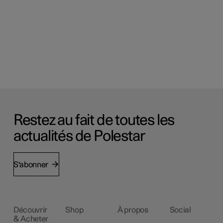
Restez au fait de toutes les
actualités de Polestar
S'abonner
Découvrir
Shop
À propos
Social
& Acheter