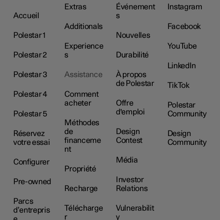
Extras
Événement
Instagram
Accueil
s
Additionals
Facebook
Polestar 1
Nouvelles
Experience
YouTube
Polestar 2
s
Durabilité
LinkedIn
Polestar 3
Assistance
À propos
de Polestar
TikTok
Polestar 4
Comment
acheter
Offre
Polestar
d'emploi
Polestar 5
Community
Méthodes
de
Design
Réservez
Design
financeme
Contest
votre essai
Community
nt
Média
Configurer
Propriété
Investor
Pre-owned
Recharge
Relations
Parcs
Télécharge
Vulnerabilit
d’entrepris
r
y
e