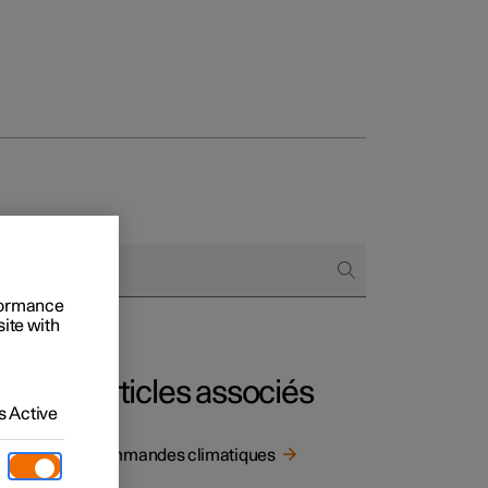
onnels
 acheter
rformance
s de financement
site with
s en nature
Articles associés
 Active
Commandes climatiques