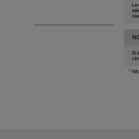
Le 
sél
rée
N
Si 
cli
1
Mod