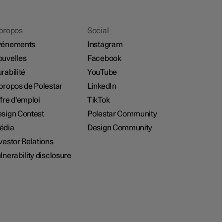
propos
Social
vénements
Instagram
uvelles
Facebook
rabilité
YouTube
propos de Polestar
LinkedIn
fre d'emploi
TikTok
sign Contest
Polestar Community
édia
Design Community
vestor Relations
lnerability disclosure