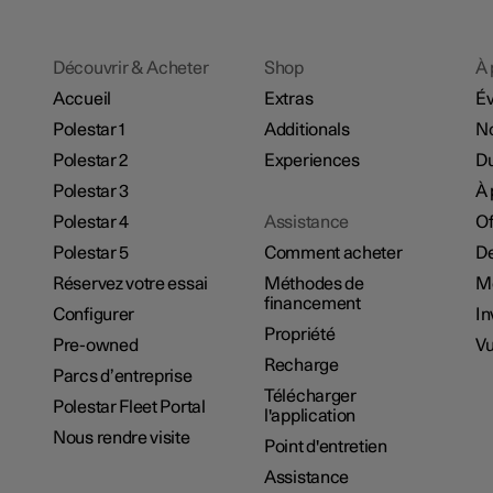
Découvrir & Acheter
Shop
À 
Accueil
Extras
É
Polestar 1
Additionals
No
Polestar 2
Experiences
Du
Polestar 3
À 
Polestar 4
Assistance
Of
Polestar 5
Comment acheter
De
Réservez votre essai
Méthodes de
M
financement
Configurer
In
Propriété
Pre-owned
Vu
Recharge
Parcs d’entreprise
Télécharger
Polestar Fleet Portal
l'application
Nous rendre visite
Point d'entretien
Assistance