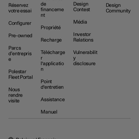
de
Design
Réservez
Design
financeme
Contest
votre essai
Community
nt
Média
Configurer
Propriété
Investor
Pre-owned
Recharge
Relations
Parcs
Télécharge
Vulnerabilit
d’entrepris
r
y
e
l'applicatio
disclosure
n
Polestar
Fleet Portal
Point
d'entretien
Nous
rendre
Assistance
visite
Manuel