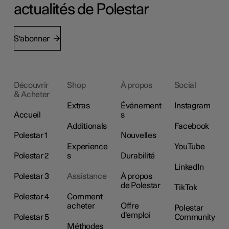
actualités de Polestar
S'abonner
Découvrir
Shop
À propos
Social
& Acheter
Extras
Événement
Instagram
Accueil
s
Additionals
Facebook
Polestar 1
Nouvelles
Experience
YouTube
Polestar 2
s
Durabilité
LinkedIn
Polestar 3
Assistance
À propos
de Polestar
TikTok
Polestar 4
Comment
acheter
Offre
Polestar
d'emploi
Polestar 5
Community
Méthodes