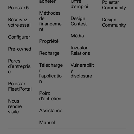
acheter
Offre
Polestar
d'emploi
Polestar 5
Community
Méthodes
de
Design
Réservez
Design
financeme
Contest
votre essai
Community
nt
Média
Configurer
Propriété
Investor
Pre-owned
Recharge
Relations
Parcs
Télécharge
Vulnerabilit
d’entrepris
r
y
e
l'applicatio
disclosure
n
Polestar
Fleet Portal
Point
d'entretien
Nous
rendre
Assistance
visite
Manuel