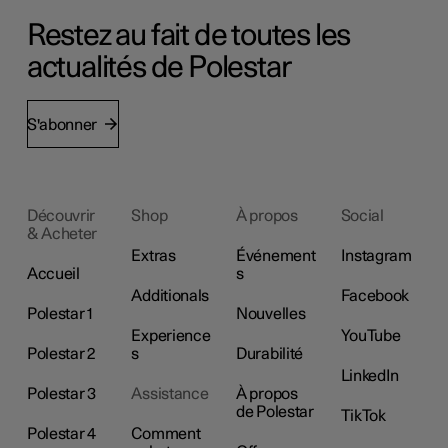
Restez au fait de toutes les
actualités de Polestar
S'abonner
Découvrir
Shop
À propos
Social
& Acheter
Extras
Événement
Instagram
Accueil
s
Additionals
Facebook
Polestar 1
Nouvelles
Experience
YouTube
Polestar 2
s
Durabilité
LinkedIn
Polestar 3
Assistance
À propos
de Polestar
TikTok
Polestar 4
Comment