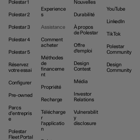
Polestar 1
Nouvelles
Experience
YouTube
Polestar 2
s
Durabilité
LinkedIn
Polestar 3
Assistance
À propos
de Polestar
TikTok
Polestar 4
Comment
acheter
Offre
Polestar
d'emploi
Polestar 5
Community
Méthodes
de
Design
Réservez
Design
financeme
Contest
votre essai
Community
nt
Média
Configurer
Propriété
Investor
Pre-owned
Recharge
Relations
Parcs
Télécharge
Vulnerabilit
d’entrepris
r
y
e
l'applicatio
disclosure
n
Polestar
Fleet Portal