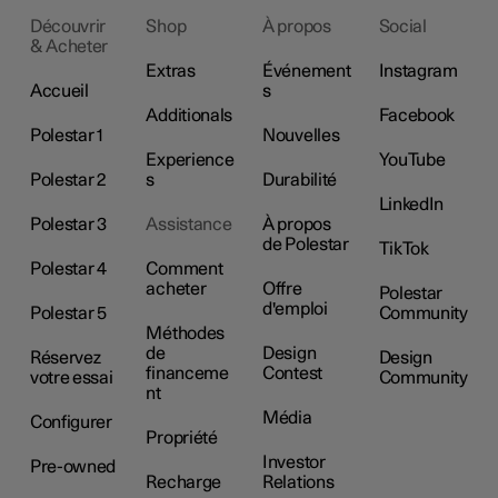
Découvrir
Shop
À propos
Social
& Acheter
Extras
Événement
Instagram
Accueil
s
Additionals
Facebook
Polestar 1
Nouvelles
Experience
YouTube
Polestar 2
s
Durabilité
LinkedIn
Polestar 3
Assistance
À propos
de Polestar
TikTok
Polestar 4
Comment
acheter
Offre
Polestar
d'emploi
Polestar 5
Community
Méthodes
de
Design
Réservez
Design
financeme
Contest
votre essai
Community
nt
Média
Configurer
Propriété
Investor
Pre-owned
Recharge
Relations