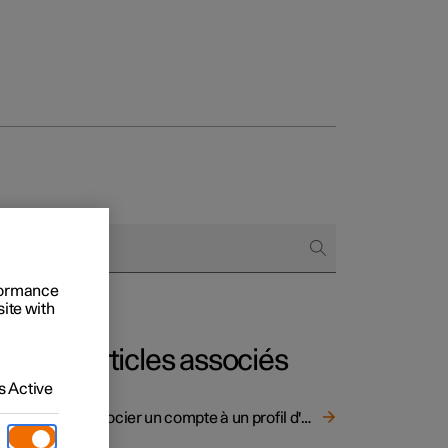
onnels
 acheter
rformance
s de financement
site with
s en nature
Articles associés
 Active
Associer un compte à un profil d'utilisateur