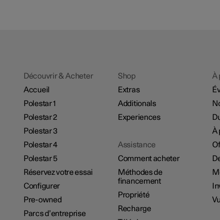
Découvrir & Acheter
Shop
À 
Accueil
Extras
É
Polestar 1
Additionals
No
Polestar 2
Experiences
Du
Polestar 3
À 
Polestar 4
Assistance
Of
Polestar 5
Comment acheter
De
Réservez votre essai
Méthodes de
M
financement
Configurer
In
Propriété
Pre-owned
Vu
Recharge
Parcs d’entreprise