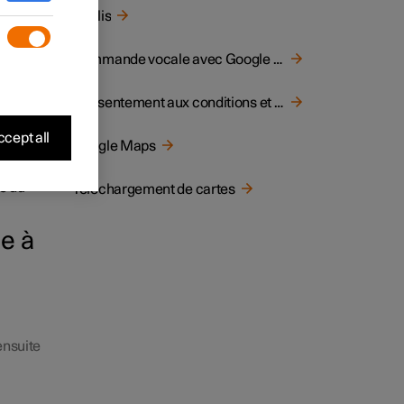
remiers
Applis
ion des
Commande vocale avec Google Gemini
te
 Google
Consentement aux conditions et à la collecte de données
cept all
Google Maps
 une
un mot
de du
Téléchargement de cartes
e à
ensuite