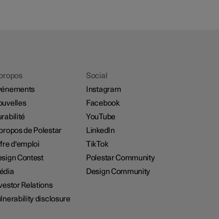
propos
Social
vénements
Instagram
uvelles
Facebook
rabilité
YouTube
propos de Polestar
LinkedIn
fre d'emploi
TikTok
sign Contest
Polestar Community
édia
Design Community
vestor Relations
lnerability disclosure