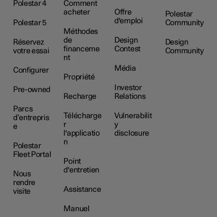
Polestar 4
Comment
acheter
Offre
Polestar
d'emploi
Polestar 5
Community
Méthodes
de
Design
Réservez
Design
financeme
Contest
votre essai
Community
nt
Média
Configurer
Propriété
Investor
Pre-owned
Recharge
Relations
Parcs
Télécharge
Vulnerabilit
d’entrepris
r
y
e
l'applicatio
disclosure
n
Polestar
Fleet Portal
Point
d'entretien
Nous
rendre
Assistance
visite
Manuel