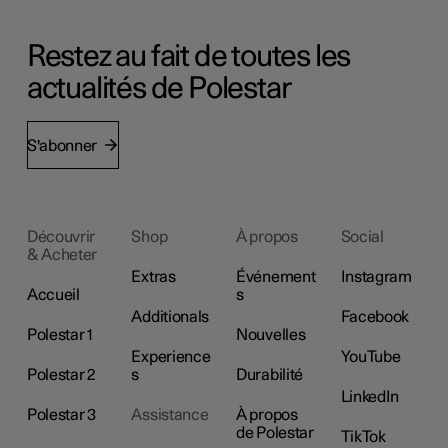
Restez au fait de toutes les
actualités de Polestar
S'abonner
Découvrir
Shop
À propos
Social
& Acheter
Extras
Événement
Instagram
Accueil
s
Additionals
Facebook
Polestar 1
Nouvelles
Experience
YouTube
Polestar 2
s
Durabilité
LinkedIn
Polestar 3
Assistance
À propos
de Polestar
TikTok