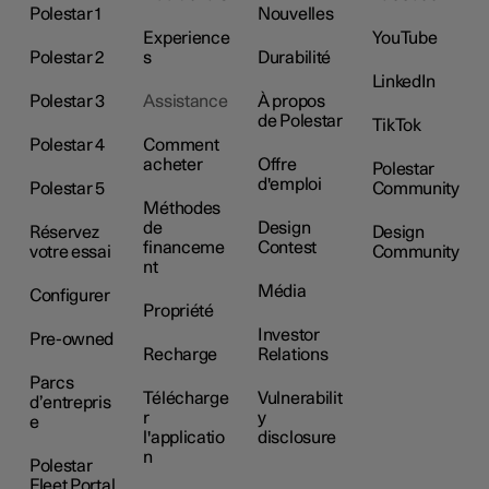
Polestar 1
Nouvelles
Experience
YouTube
Polestar 2
s
Durabilité
LinkedIn
Polestar 3
Assistance
À propos
de Polestar
TikTok
Polestar 4
Comment
acheter
Offre
Polestar
d'emploi
Polestar 5
Community
Méthodes
de
Design
Réservez
Design
financeme
Contest
votre essai
Community
nt
Média
Configurer
Propriété
Investor
Pre-owned
Recharge
Relations
Parcs
Télécharge
Vulnerabilit
d’entrepris
r
y
e
l'applicatio
disclosure
n
Polestar
Fleet Portal