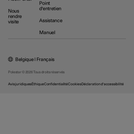
Point
d'entretien
Nous
rendre
Assistance
visite
Manuel
Belgique | Français
Polestar © 2026 Tous droits réservés
Avis juridiques
Éthique
Confidentialité
Cookies
Déclaration d'accessibilité