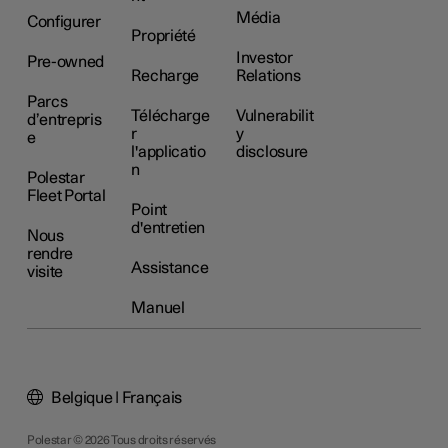
Média
Configurer
Propriété
Investor
Pre-owned
Recharge
Relations
Parcs
Télécharge
Vulnerabilit
d’entrepris
r
y
e
l'applicatio
disclosure
n
Polestar
Fleet Portal
Point
d'entretien
Nous
rendre
Assistance
visite
Manuel
Belgique | Français
Polestar © 2026 Tous droits réservés