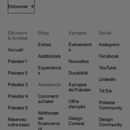
S'abonner
Découvrir
Shop
À propos
Social
& Acheter
Extras
Événement
Instagram
Accueil
s
Additionals
Facebook
Polestar 1
Nouvelles
Experience
YouTube
Polestar 2
s
Durabilité
LinkedIn
Polestar 3
Assistance
À propos
de Polestar
TikTok
Polestar 4
Comment
acheter
Offre
Polestar
d'emploi
Polestar 5
Community
Méthodes
de
Design
Réservez
Design
financeme
Contest
votre essai
Community
nt