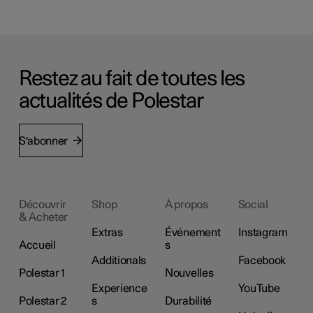
Restez au fait de toutes les
actualités de Polestar
S'abonner
Découvrir
Shop
À propos
Social
& Acheter
Extras
Événement
Instagram
Accueil
s
Additionals
Facebook
Polestar 1
Nouvelles
Experience
YouTube
Polestar 2
s
Durabilité