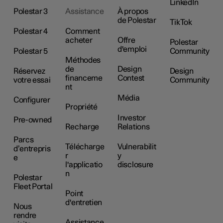
LinkedIn
Polestar 3
Assistance
À propos
de Polestar
TikTok
Polestar 4
Comment
acheter
Offre
Polestar
d'emploi
Polestar 5
Community
Méthodes
de
Design
Réservez
Design
financeme
Contest
votre essai
Community
nt
Média
Configurer
Propriété
Investor
Pre-owned
Recharge
Relations
Parcs
Télécharge
Vulnerabilit
d’entrepris
r
y
e
l'applicatio
disclosure
n
Polestar
Fleet Portal
Point
d'entretien
Nous
rendre
Assistance