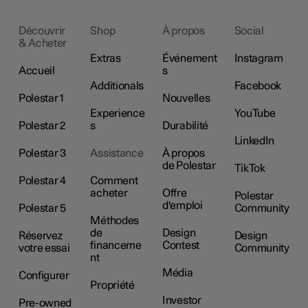
Découvrir
Shop
À propos
Social
& Acheter
Extras
Événement
Instagram
Accueil
s
Additionals
Facebook
Polestar 1
Nouvelles
Experience
YouTube
Polestar 2
s
Durabilité
LinkedIn
Polestar 3
Assistance
À propos
de Polestar
TikTok
Polestar 4
Comment
acheter
Offre
Polestar
d'emploi
Polestar 5
Community
Méthodes
de
Design
Réservez
Design
financeme
Contest
votre essai
Community
nt
Média
Configurer
Propriété
Investor
Pre-owned