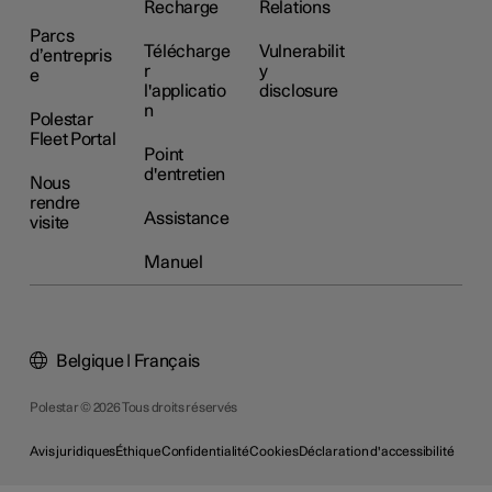
Recharge
Relations
Parcs
Télécharge
Vulnerabilit
d’entrepris
r
y
e
l'applicatio
disclosure
n
Polestar
Fleet Portal
Point
d'entretien
Nous
rendre
Assistance
visite
Manuel
Belgique | Français
Polestar © 2026 Tous droits réservés
Avis juridiques
Éthique
Confidentialité
Cookies
Déclaration d'accessibilité