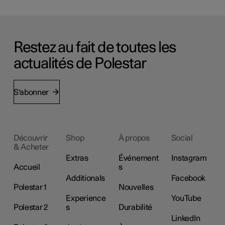
Restez au fait de toutes les
actualités de Polestar
S'abonner
Découvrir
Shop
À propos
Social
& Acheter
Extras
Événement
Instagram
Accueil
s
Additionals
Facebook
Polestar 1
Nouvelles
Experience
YouTube
Polestar 2
s
Durabilité
LinkedIn