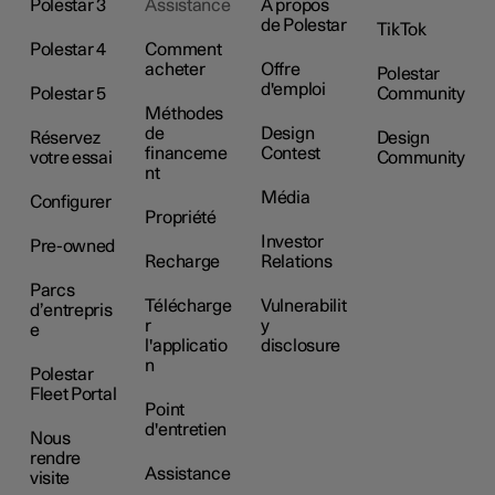
Polestar 3
Assistance
À propos
de Polestar
TikTok
Polestar 4
Comment
acheter
Offre
Polestar
d'emploi
Polestar 5
Community
Méthodes
de
Design
Réservez
Design
financeme
Contest
votre essai
Community
nt
Média
Configurer
Propriété
Investor
Pre-owned
Recharge
Relations
Parcs
Télécharge
Vulnerabilit
d’entrepris
r
y
e
l'applicatio
disclosure
n
Polestar
Fleet Portal
Point
d'entretien
Nous
rendre
Assistance
visite