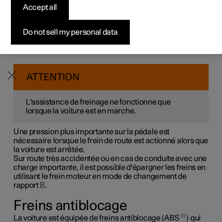
freinage.
Accept all
Configurer
Configurer
Venez la découvrir
Offres pour professionnels
Pre-owned Polestar 3
Méthodes de financement
News
La voiture est équipée de deux circuits de freinage. Si un
circuit de freinage est endommagé, la pédale de frein
Pre-owned Polestar 2
Pre-owned Polestar 3
Demander votre offre
Configurer
Pre-owned Polestar 4
Avantages en nature
S'abonner à la newsletter
Do not sell my personal data
s'enfonce plus. Une pression plus forte sur la pédale est
nécessaire pour obtenir une puissance de freinage
normale.
ATTENTION
L'assistance de freinage ne fonctionne que
lorsque la voiture est en marche.
Une pression plus importante sur la pédale est
nécessaire lorsque le frein de route est actionné alors que
la voiture est arrêtée.
Sur route très accidentée ou en cas de conduite avec une
charge importante, il est possible d'épargner les freins en
utilisant le frein moteur en mode de changement de
rapport
B
.
Freins antiblocage
1
La voiture est équipée de freins antiblocage (ABS
) qui