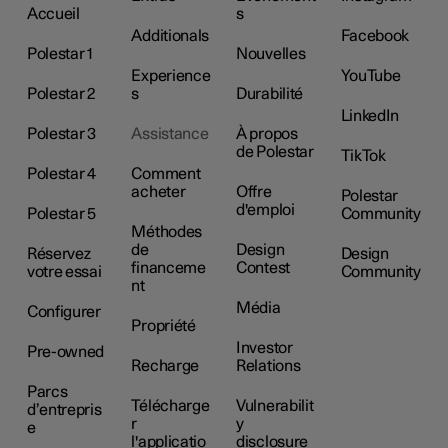
Accueil
s
Additionals
Facebook
Polestar 1
Nouvelles
Experience
YouTube
Polestar 2
s
Durabilité
LinkedIn
Polestar 3
Assistance
À propos
de Polestar
TikTok
Polestar 4
Comment
acheter
Offre
Polestar
d'emploi
Polestar 5
Community
Méthodes
de
Design
Réservez
Design
financeme
Contest
votre essai
Community
nt
Média
Configurer
Propriété
Investor
Pre-owned
Recharge
Relations
Parcs
Télécharge
Vulnerabilit
d’entrepris
r
y
e
l'applicatio
disclosure