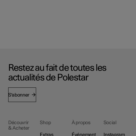
Restez au fait de toutes les
actualités de Polestar
S'abonner
Découvrir
Shop
À propos
Social
& Acheter
Extras
Événement
Instagram