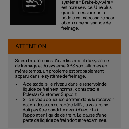
système « Brake-by-wire »
est hors service. Une plus
grande pression sur la
pédale est nécessaire pour
obtenir une puissance de
freinage.
ATTENTION
Si les deux témoins d'avertissement du système
de freinage et du système ABS sont allumés en
même temps, un problème est probablement
apparu dans le système de freinage.
À ce stade, si le niveau dans le réservoir de
liquide de frein est normal, contactez le
Polestar Customer Support.
Si le niveau de liquide de frein dans le réservoir
est en-dessous du repère
MIN
, la voiture ne
doit pas être conduite avant d'avoir fait
l'appoint en liquide de frein. La cause d'une
perte de liquide de frein doit être examinée.