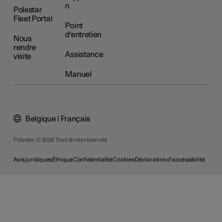
n
Polestar
Fleet Portal
Point
d'entretien
Nous
rendre
Assistance
visite
Manuel
Belgique | Français
Polestar © 2026 Tous droits réservés
Avis juridiques
Éthique
Confidentialité
Cookies
Déclaration d'accessibilité