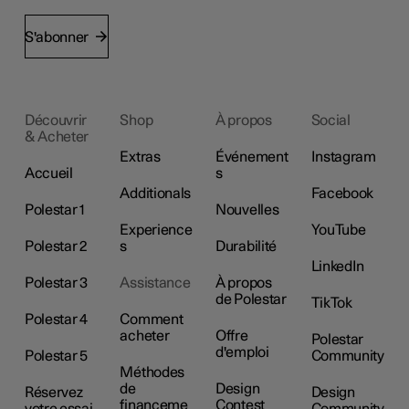
S'abonner
Découvrir
Shop
À propos
Social
& Acheter
Extras
Événement
Instagram
Accueil
s
Additionals
Facebook
Polestar 1
Nouvelles
Experience
YouTube
Polestar 2
s
Durabilité
LinkedIn
Polestar 3
Assistance
À propos
de Polestar
TikTok
Polestar 4
Comment
acheter
Offre
Polestar
d'emploi
Polestar 5
Community
Méthodes
de
Design
Réservez
Design
financeme
Contest