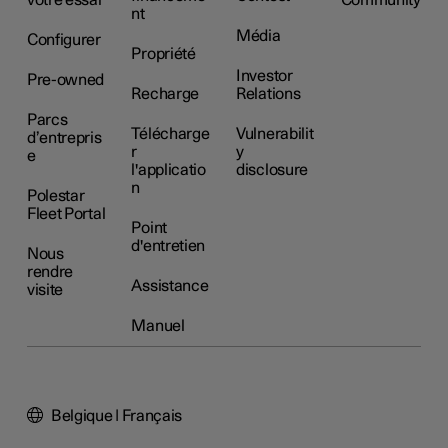
votre essai
Community
nt
Média
Configurer
Propriété
Investor
Pre-owned
Recharge
Relations
Parcs
Télécharge
Vulnerabilit
d’entrepris
r
y
e
l'applicatio
disclosure
n
Polestar
Fleet Portal
Point
d'entretien
Nous
rendre
Assistance
visite
Manuel
Belgique | Français