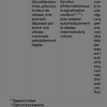
d'accélérateur
fonction
conduc
mais, grâce au
d'informations sur
à maint
limiteur de
la signalisation
une vit
6
vitesse, il ne
routière (
*
)
réguliè
peut pas
pour adapter
ce qui p
dépasser par
automatiquement
permett
erreur une
la vitesse
une
vitesse
maximale de la
conduit
maximale
voiture.
plus
préalablement
détendu
réglée.
par
exempl
sur les
autorou
et les
longues
routes
nationa
droites
avec un
circulat
fluide.
1
Speed Limiter
*
Option/accessoire.