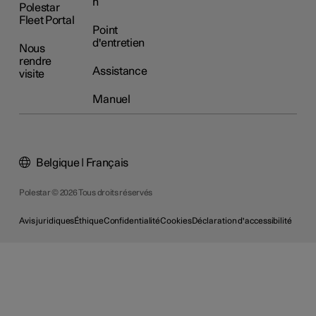
n
Polestar
Fleet Portal
Point
d'entretien
Nous
rendre
Assistance
visite
Manuel
Belgique | Français
Polestar © 2026 Tous droits réservés
Avis juridiques
Éthique
Confidentialité
Cookies
Déclaration d'accessibilité