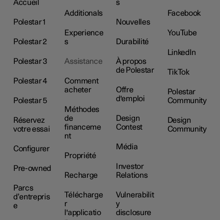
Accueil
s
Additionals
Facebook
Polestar 1
Nouvelles
Experience
YouTube
Polestar 2
s
Durabilité
LinkedIn
Polestar 3
Assistance
À propos
de Polestar
TikTok
Polestar 4
Comment
acheter
Offre
Polestar
d'emploi
Polestar 5
Community
Méthodes
de
Design
Réservez
Design
financeme
Contest
votre essai
Community
nt
Média
Configurer
Propriété
Investor
Pre-owned
Recharge
Relations
Parcs
Télécharge
Vulnerabilit
d’entrepris
r
y
e
l'applicatio
disclosure