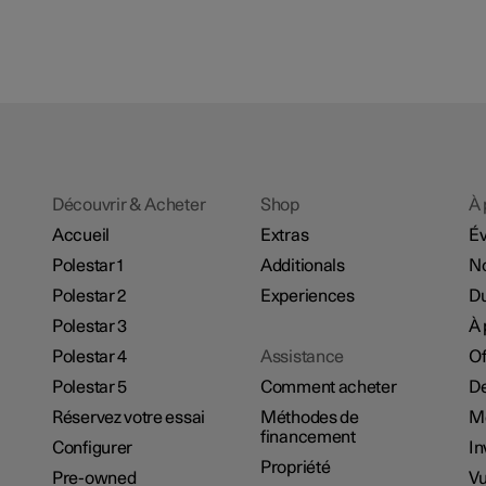
Découvrir & Acheter
Shop
À 
Accueil
Extras
É
Polestar 1
Additionals
No
Polestar 2
Experiences
Du
Polestar 3
À 
Polestar 4
Assistance
Of
Polestar 5
Comment acheter
De
Réservez votre essai
Méthodes de
M
financement
Configurer
In
Propriété
Pre-owned
Vu