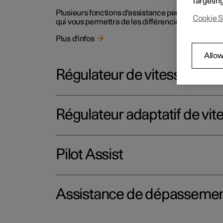
Targetin
Plusieurs fonctions d'assistance peuvent vous aide
Cookie S
qui vous permettra de les différencier.
Plus d'infos
Allow
Régulateur de vitesse
Régulateur adaptatif de vit
Pilot Assist
Assistance de dépasseme