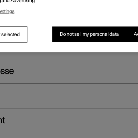
g and Advertising
r lors de la conduite à maintenir une vitesse adaptée en fonction de
ettings
Do not sell my personal data
Ac
 selected
esse
nt