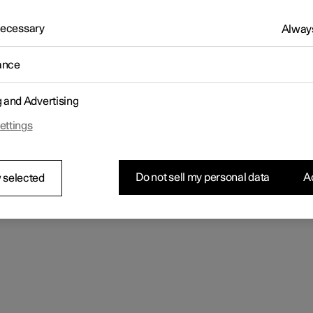
 Bluetooth
 Necessary
Always
possible de connecter manuellement un téléphone à la voiture par
th. Le téléphone doit avoir été connecté à la voiture une fois aupa
ance
ivez la fonction Bluetooth du téléphone.
rez la vue secondaire Téléphone.
Les téléphones connectés sont présentés dans une liste.
g and Advertising
uyez sur le nom du téléphone que vous souhaitez associer.
Le téléphone se connecte.
ettings
Do not sell my personal data
Ac
 selected