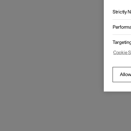
de
Strictly
Radio
Il est 
Bluetoo
Perform
Act
Ouv
Lecteur multimédia
Targetin
App
Cookie S
Téléphone
Connexion de téléphone
Allow