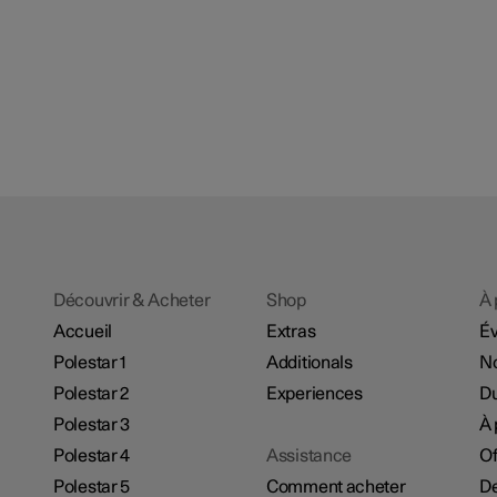
Découvrir & Acheter
Shop
À 
Accueil
Extras
É
Polestar 1
Additionals
No
Polestar 2
Experiences
Du
Polestar 3
À 
Polestar 4
Assistance
Of
Polestar 5
Comment acheter
De