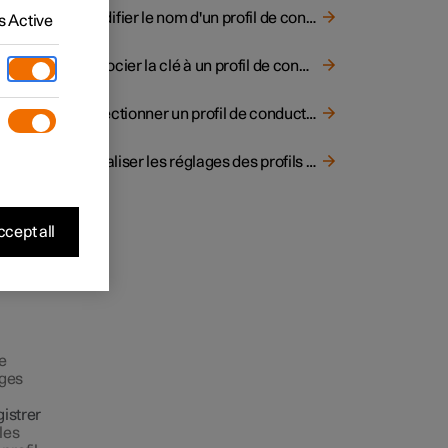
ur la
Modifier le nom d'un profil de conducteur
 Active
t donc
Associer la clé à un profil de conducteur
Sélectionner un profil de conducteur
Initialiser les réglages des profils de conducteur
cept all
ne
ages
istrer
 les