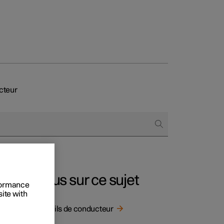
ucteur
onnels
 acheter
s de financement
s en nature
Plus sur ce sujet
rformance
site with
Profils de conducteur