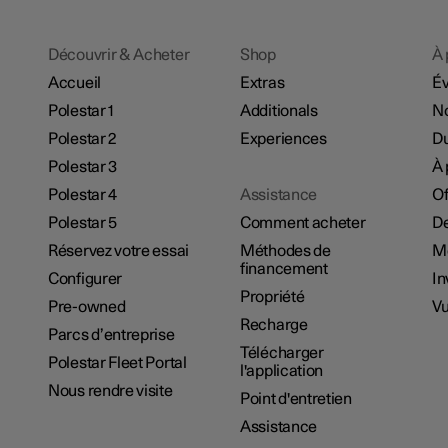
Découvrir & Acheter
Shop
À 
Accueil
Extras
É
Polestar 1
Additionals
No
Polestar 2
Experiences
Du
Polestar 3
À 
Polestar 4
Assistance
Of
Polestar 5
Comment acheter
De
Réservez votre essai
Méthodes de
M
financement
Configurer
In
Propriété
Pre-owned
Vu
Recharge
Parcs d’entreprise
Télécharger
Polestar Fleet Portal
l'application
Nous rendre visite
Point d'entretien
Assistance