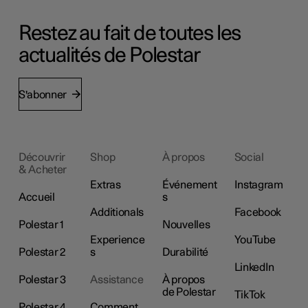
Restez au fait de toutes les
actualités de Polestar
S'abonner
Découvrir
Shop
À propos
Social
& Acheter
Extras
Événement
Instagram
Accueil
s
Additionals
Facebook
Polestar 1
Nouvelles
Experience
YouTube
Polestar 2
s
Durabilité
LinkedIn
Polestar 3
Assistance
À propos
de Polestar
TikTok
Polestar 4
Comment