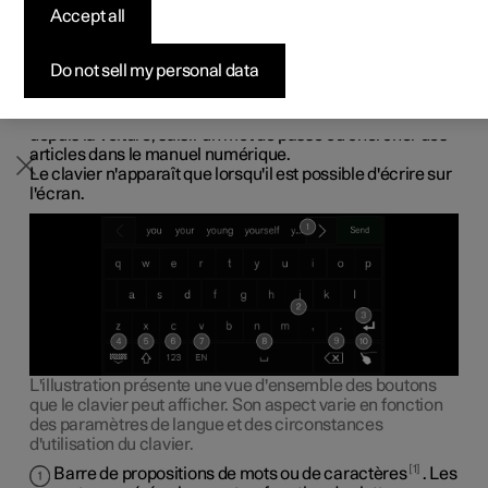
Accept all
Configurer
Configurer
Venez la découvrir
Offres pour professionnels
Pre-owned Polestar 3
Méthodes de financement
News
Avec le clavier de l'écran central, vous pouvez écrire à
l'aide de touches sur l'écran mais aussi à la main, en
Pre-owned Polestar 2
Pre-owned Polestar 3
Demander votre offre
Configurer
Pre-owned Polestar 4
Avantages en nature
S'abonner à la newsletter
"dessinant" les lettres et caractères sur l'écran.
Do not sell my personal data
Le clavier permet d'écrire des caractères, des lettres et
des chiffres,
par exemple
pour rédiger des messages
depuis la voiture, saisir un mot de passe ou chercher des
articles dans le manuel numérique.
Le clavier n'apparaît que lorsqu'il est possible d'écrire sur
l'écran.
L'illustration présente une vue d'ensemble des boutons
que le clavier peut afficher. Son aspect varie en fonction
des paramètres de langue et des circonstances
d'utilisation du clavier.
1
Barre de propositions de mots ou de caractères
. Les