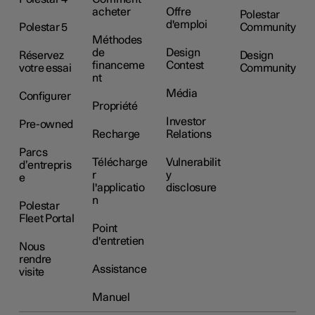
acheter
Offre
Polestar
d'emploi
Polestar 5
Community
Méthodes
de
Design
Réservez
Design
financeme
Contest
votre essai
Community
nt
Média
Configurer
Propriété
Investor
Pre-owned
Recharge
Relations
Parcs
Télécharge
Vulnerabilit
d’entrepris
r
y
e
l'applicatio
disclosure
n
Polestar
Fleet Portal
Point
d'entretien
Nous
rendre
Assistance
visite
Manuel