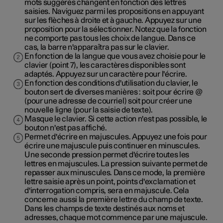
mots suggérés changent en fonction des lettres
saisies. Naviguez parmi les propositions en appuyant
sur les flèches à droite et à gauche. Appuyez sur une
proposition pour la sélectionner. Notez que la fonction
ne comporte pas tous les choix de langue. Dans ce
cas, la barre n'apparaîtra pas sur le clavier.
En fonction de la langue que vous avez choisie pour le
clavier (point 7), les caractères disponibles sont
adaptés. Appuyez sur un caractère pour l'écrire.
En fonction des conditions d'utilisation du clavier, le
bouton sert de diverses manières : soit pour écrire
@
(pour une adresse de courriel) soit pour
créer une
nouvelle ligne
(pour la saisie de texte).
Masque le clavier. Si cette action n'est pas possible, le
bouton n'est pas affiché.
Permet d'écrire en majuscules. Appuyez une fois pour
écrire une majuscule puis continuer en minuscules.
Une seconde pression permet d'écrire toutes les
lettres en majuscules. La pression suivante permet de
repasser aux minuscules. Dans ce mode, la première
lettre saisie après un point, points d'exclamation et
d'interrogation compris, sera en majuscule. Cela
concerne aussi la première lettre du champ de texte.
Dans les champs de texte destinés aux noms et
adresses, chaque mot commence par une majuscule.