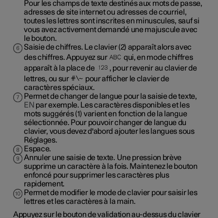
Pour les champs de texte destinés aux mots de passe,
adresses de site internet ou adresses de courriel,
toutes les lettres sont inscrites en minuscules, sauf si
vous avez activement demandé une majuscule avec
le bouton.
Saisie de chiffres. Le clavier (2) apparaît alors avec
des chiffres. Appuyez sur
qui, en mode chiffres
apparaît à la place de
, pour revenir au clavier de
lettres, ou sur
pour afficher le clavier de
caractères spéciaux.
Permet de changer de langue pour la saisie de texte,
EN
par exemple. Les caractères disponibles et les
mots suggérés (1) varient en fonction de la langue
sélectionnée. Pour pouvoir changer de langue du
clavier, vous devez d'abord ajouter les langues sous
Réglages.
Espace.
Annuler une saisie de texte. Une pression brève
supprime un caractère à la fois. Maintenez le bouton
enfoncé pour supprimer les caractères plus
rapidement.
Permet de modifier le mode de clavier pour saisir les
lettres et les caractères à la main.
Appuyez sur le bouton de validation au-dessus du clavier