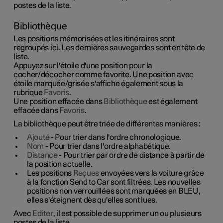
postes de la liste.
Bibliothèque
Les positions mémorisées et les itinéraires sont
regroupés ici. Les dernières sauvegardes sont en tête de
liste.
Appuyez sur l'étoile d'une position pour la
cocher/décocher comme favorite. Une position avec
étoile marquée/grisée s'affiche également sous la
rubrique
Favoris
.
Une position effacée dans
Bibliothèque
est également
effacée dans
Favoris
.
La bibliothèque peut être triée de différentes manières :
Ajouté
- Pour trier dans l'ordre chronologique.
Nom
- Pour trier dans l'ordre alphabétique.
Distance
- Pour trier par ordre de distance à partir de
la position actuelle.
Les positions
Reçues
envoyées vers la voiture grâce
à la fonction Send to Car sont filtrées. Les nouvelles
positions non verrouillées sont marquées en BLEU,
elles s'éteignent dès qu'elles sont lues.
Avec
Editer
, il est possible de supprimer un ou plusieurs
postes de la liste.