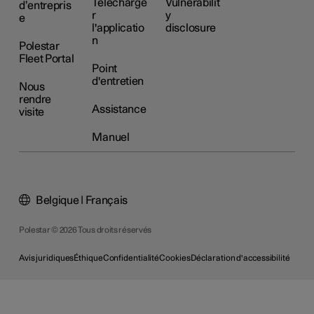
Télécharge
Vulnerabilit
d’entrepris
r
y
e
l'applicatio
disclosure
n
Polestar
Fleet Portal
Point
d'entretien
Nous
rendre
Assistance
visite
Manuel
Belgique | Français
Polestar © 2026 Tous droits réservés
Avis juridiques
Éthique
Confidentialité
Cookies
Déclaration d'accessibilité