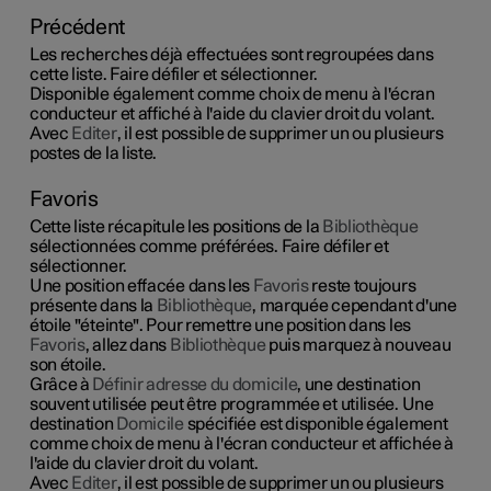
Précédent
Les recherches déjà effectuées sont regroupées dans
cette liste. Faire défiler et sélectionner.
Disponible également comme choix de menu à l'écran
conducteur et affiché à l'aide du clavier droit du volant.
Avec
Editer
, il est possible de supprimer un ou plusieurs
postes de la liste.
Favoris
Cette liste récapitule les positions de la
Bibliothèque
sélectionnées comme préférées. Faire défiler et
sélectionner.
Une position effacée dans les
Favoris
reste toujours
présente dans la
Bibliothèque
, marquée cependant d'une
étoile "éteinte". Pour remettre une position dans les
Favoris
, allez dans
Bibliothèque
puis marquez à nouveau
son étoile.
Grâce à
Définir adresse du domicile
, une destination
souvent utilisée peut être programmée et utilisée. Une
destination
Domicile
spécifiée est disponible également
comme choix de menu à l'écran conducteur et affichée à
l'aide du clavier droit du volant.
Avec
Editer
, il est possible de supprimer un ou plusieurs