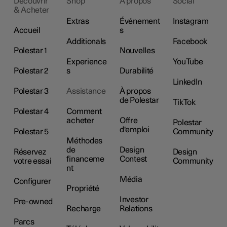
Découvrir
Shop
À propos
Social
& Acheter
Extras
Événement
Instagram
Accueil
s
Additionals
Facebook
Polestar 1
Nouvelles
Experience
YouTube
Polestar 2
s
Durabilité
LinkedIn
Polestar 3
Assistance
À propos
de Polestar
TikTok
Polestar 4
Comment
acheter
Offre
Polestar
d'emploi
Polestar 5
Community
Méthodes
de
Design
Réservez
Design
financeme
Contest
votre essai
Community
nt
Média
Configurer
Propriété
Investor
Pre-owned
Recharge
Relations
Parcs