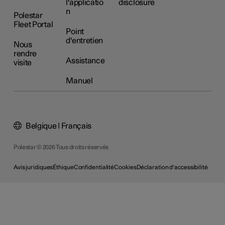
l'applicatio
disclosure
n
Polestar
Fleet Portal
Point
d'entretien
Nous
rendre
Assistance
visite
Manuel
Belgique | Français
Polestar © 2026 Tous droits réservés
Avis juridiques
Éthique
Confidentialité
Cookies
Déclaration d'accessibilité