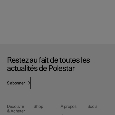
Restez au fait de toutes les
actualités de Polestar
S'abonner
Découvrir
Shop
À propos
Social
& Acheter