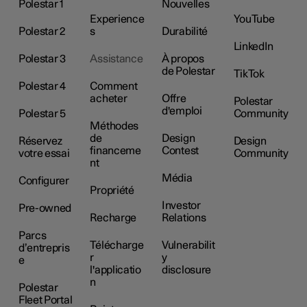
Polestar 1
Nouvelles
Experience
YouTube
Polestar 2
s
Durabilité
LinkedIn
Polestar 3
Assistance
À propos
de Polestar
TikTok
Polestar 4
Comment
acheter
Offre
Polestar
d'emploi
Polestar 5
Community
Méthodes
de
Design
Réservez
Design
financeme
Contest
votre essai
Community
nt
Média
Configurer
Propriété
Investor
Pre-owned
Recharge
Relations
Parcs
Télécharge
Vulnerabilit
d’entrepris
r
y
e
l'applicatio
disclosure
n
Polestar
Fleet Portal