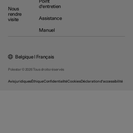
Point
d'entretien
Nous
rendre
Assistance
visite
Manuel
Belgique | Français
Polestar © 2026 Tous droits réservés
Avis juridiques
Éthique
Confidentialité
Cookies
Déclaration d'accessibilité