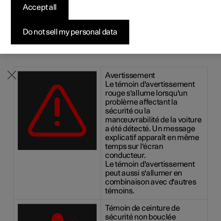
Accept all
Configurer
Configurer
Venez la découvrir
Offres pour professionnels
Pre-owned Polestar 3
Méthodes de financement
News
Les symboles de contrôle et d'avertissement attirent
l'attention du conducteur sur le fait qu'une fonction est
Pre-owned Polestar 2
Pre-owned Polestar 3
Demander votre offre
Configurer
Pre-owned Polestar 4
Avantages en nature
S'abonner à la newsletter
activée, qu'un système est en fonctionnement ou qu'un
Do not sell my personal data
dysfonctionnement ou une panne grave est survenu.
Symboles rouges
Avertissement
Le témoin d'avertissement
rouge s'allume lorsqu'un
problème affectant la
sécurité ou la
manœuvrabilité de la voiture
a été détecté. Un message
explicatif apparaît en même
temps sur l'écran
conducteur.
Le témoin d'avertissement
peut aussi s'allumer en
combinaison avec d'autres
témoins.
Témoin de ceinture de
sécurité non bouclée