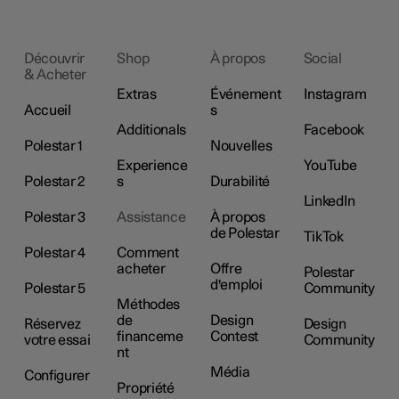
Découvrir
Shop
À propos
Social
& Acheter
Extras
Événement
Instagram
Accueil
s
Additionals
Facebook
Polestar 1
Nouvelles
Experience
YouTube
Polestar 2
s
Durabilité
LinkedIn
Polestar 3
Assistance
À propos
de Polestar
TikTok
Polestar 4
Comment
acheter
Offre
Polestar
d'emploi
Polestar 5
Community
Méthodes
de
Design
Réservez
Design
financeme
Contest
votre essai
Community
nt
Média
Configurer
Propriété