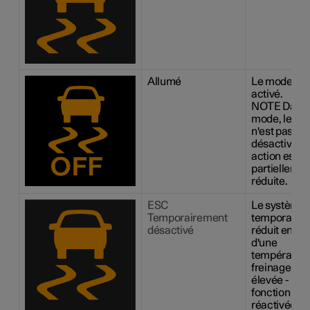
Allumé
Le mode Spo
activé.
NOTE
Dans 
mode, le sy
n'est pas
désactivé, s
action est
partiellemen
réduite.
ESC
Le système 
Temporairement
temporaire
désactivé
réduit en ra
d'une
température
freinage tro
élevée - la
fonction ser
réactivée