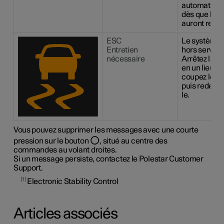
automatiqu
dès que les 
auront refroi
ESC
Le système 
Entretien
hors service
nécessaire
Arrêtez la vo
en un lieu sû
coupez le m
puis redéma
le.
Vous pouvez supprimer les messages avec une courte
pression sur le bouton
, situé au centre des
commandes au volant droites.
Si un message persiste, contactez le Polestar Customer
Support.
1
Electronic Stability Control
Articles associés