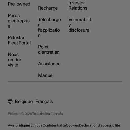
Investor
Pre-owned
Recharge
Relations
Parcs
Télécharge
Vulnerabilit
d’entrepris
r
y
e
l'applicatio
disclosure
n
Polestar
Fleet Portal
Point
d'entretien
Nous
rendre
Assistance
visite
Manuel
Belgique | Français
Polestar © 2026 Tous droits réservés
Avis juridiques
Éthique
Confidentialité
Cookies
Déclaration d'accessibilité