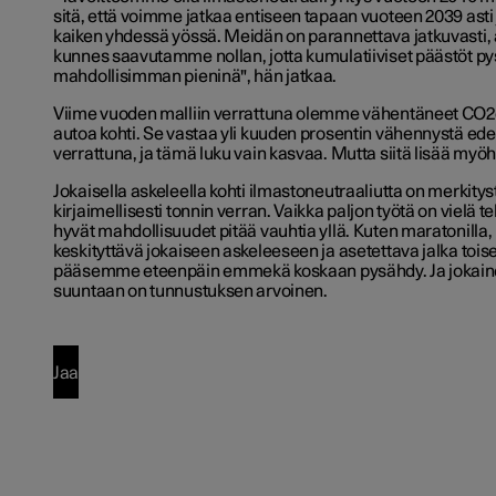
sitä, että voimme jatkaa entiseen tapaan vuoteen 2039 asti
kaiken yhdessä yössä. Meidän on parannettava jatkuvasti, a
kunnes saavutamme nollan, jotta kumulatiiviset päästöt py
mahdollisimman pieninä", hän jatkaa.
Viime vuoden malliin verrattuna olemme vähentäneet CO2e
autoa kohti. Se vastaa yli kuuden prosentin vähennystä ede
verrattuna, ja tämä luku vain kasvaa. Mutta siitä lisää my
Jokaisella askeleella kohti ilmastoneutraaliutta on merkityst
kirjaimellisesti tonnin verran. Vaikka paljon työtä on vielä 
hyvät mahdollisuudet pitää vauhtia yllä. Kuten maratonilla
keskityttävä jokaiseen askeleeseen ja asetettava jalka toise
pääsemme eteenpäin emmekä koskaan pysähdy. Ja jokaine
suuntaan on tunnustuksen arvoinen.
Jaa