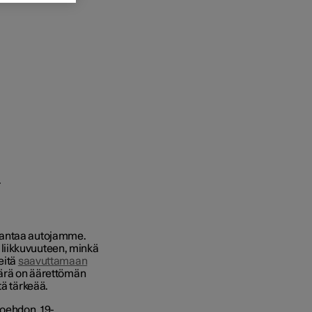
rantaa autojamme.
liikkuvuuteen, minkä
eitä
saavuttamaan
rä on äärettömän
tä tärkeää.
oehdon, 19-