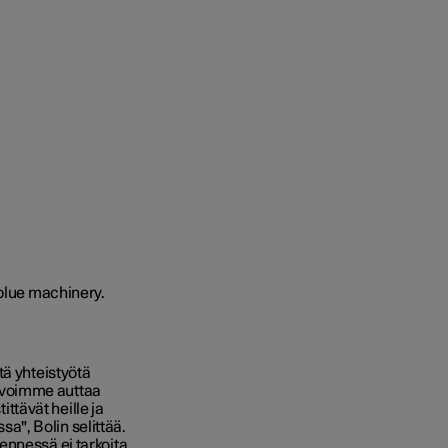
tä yhteistyötä
 voimme auttaa
tävät heille ja
", Bolin selittää.
ennessä ei tarkoita