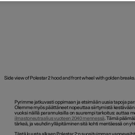
Pyrimme jatkuvasti oppimaan ja etsimään uusia tapoja pa
Olemme myös päättäneet nopeuttaa siirtymistä kestävään 
vuoksi näillä parannuksilla on suurempi tarkoitus: auttaa m
ilmastoneutraalius vuoteen 2040 mennessä
. Tämä päämää
tärkeä, ja vauhdin ylläpitäminen sitä kohti mentäessä on yh
Tästä kuusta alkaen Polestar 2:n suosituimman vannevaiht