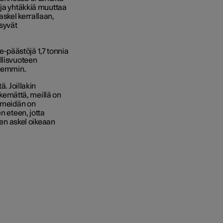
 ja yhtäkkiä muuttaa
skel kerrallaan,
syvät
-päästöjä 1,7 tonnia
llisvuoteen
öhemmin.
ä. Joillakin
tekemättä, meillä on
, meidän on
n eteen, jotta
n askel oikeaan