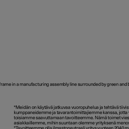
"Meidän on käytävä jatkuvaa vuoropuhelua ja tehtävä tiivis
kumppaneidemme ja tavarantoimittajiemme kanssa, jotta
toisiamme saavuttamaan tavoitteemme. Nämä toimet viestit
asiakkaillemme, mihin suuntaan olemme yrityksenä menossa
"Tavoitteemme olla ilmastoneutraali yritys vuoteen 2040 m