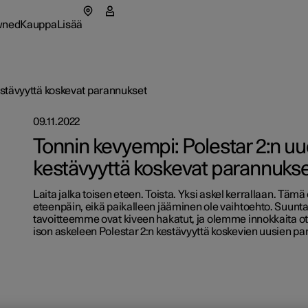
wned
Kauppa
Lisää
likko
ned-alavalikko
Kauppa-alavalikko
Lisää-alavalikko
estävyyttä koskevat parannukset
09.11.2022
as
Yritysaut
Tonnin kevyempi: Polestar 2:n u
kestävyyttä koskevat parannuks
tionals
oa Polestarista
Ostamin
utuu uuteen ikkunaan)
Laita jalka toisen eteen. Toista. Yksi askel kerrallaan. Täm
ahtumat
ävä kehitys
Rahoitus
eteenpäin, eikä paikalleen jääminen ole vaihtoehto. Suun
tavoitteemme ovat kiveen hakatut, ja olemme innokkaita 
itusvalmiit autot
itusvalmiit autot
itusvalmiit autot
set
Mallikoh
ison askeleen Polestar 2:n kestävyyttä koskevien uusien p
a nyt
a nyt
a nyt
 uutiskirje