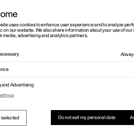
come
site uses cookies to enhance user experience and to analyze pe
ic on our website. We also share information about your use of our 
l media, advertising and analytics partners.
 Necessary
Always
ance
g and Advertising
ettings
Do not sell my personal data
Ac
 selected