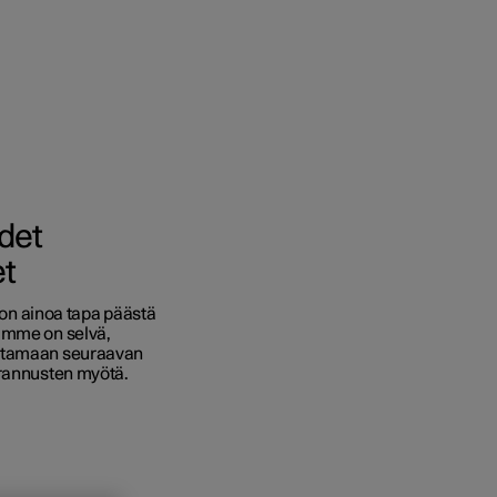
ot
udet
et
en
ä on ainoa tapa päästä
vaihtoehdot
tamme on selvä,
ottamaan seuraavan
taiset verotusarvot
arannusten myötä.