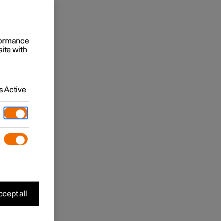
rformance
site with
 Active
cept all