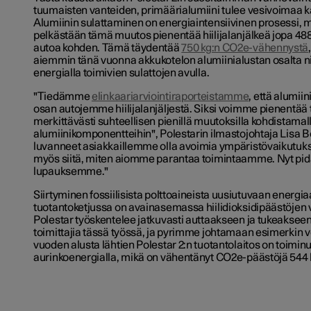
tuumaisten vanteiden, primäärialumiini tulee vesivoimaa kä
Alumiinin sulattaminen on energiaintensiivinen prosessi, 
pelkästään tämä muutos pienentää hiilijalanjälkeä jopa 48
autoa kohden. Tämä täydentää
750 kg:n CO2e-vähennystä
aiemmin tänä vuonna akkukotelon alumiinialustan osalta ni
energialla toimivien sulattojen avulla.
"Tiedämme
elinkaariarviointiraporteistamme
, että alumi
osan autojemme hiilijalanjäljestä. Siksi voimme pienentää 
merkittävästi suhteellisen pienillä muutoksilla kohdistama
alumiinikomponentteihin", Polestarin ilmastojohtaja Lisa 
luvanneet asiakkaillemme olla avoimia ympäristövaikutu
myös siitä, miten aiomme parantaa toimintaamme. Nyt p
lupauksemme."
Siirtyminen fossiilisista polttoaineista uusiutuvaan energi
tuotantoketjussa on avainasemassa hiilidioksidipäästöjen
Polestar työskentelee jatkuvasti auttaakseen ja tukeaksee
toimittajia tässä työssä, ja pyrimme johtamaan esimerkin 
vuoden alusta lähtien Polestar 2:n tuotantolaitos on toimin
aurinkoenergialla, mikä on vähentänyt CO2e-päästöjä 544 