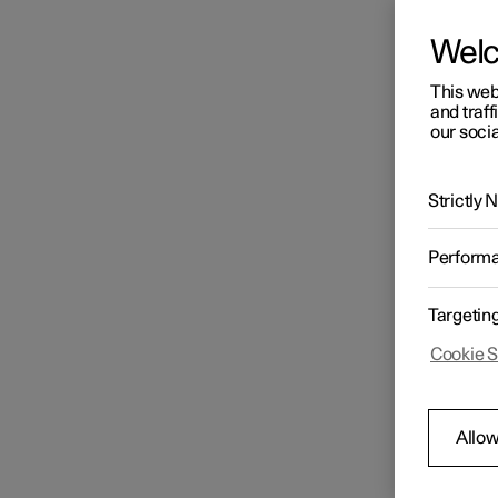
Wel
This web
and traff
our socia
Strictly
Perform
Targetin
Cookie S
Allow