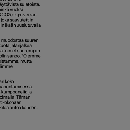
yttävistä sulatoista.
minkä vuoksi
8 CO2e-kg:n verran
, joka saavutettiin
in ikään uusiutuvalla
ini muodostaa suuren
tuota jalanjälkeä
lla toimet suurempiin
Bolin sanoo. "Olemme
ksistamme, mutta
idämme
aan koko
 vähentämisessä.
n kumppaneita ja
voimalla. Tämän
ut kokonaan
kiloa autoa kohden.