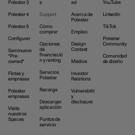
Polestar 3
s
ad
YouTube
Polestar 4
Support
Acerca de
LinkedIn
Polestar
Polestar 5
Cómo
TikTok
comprar
Empleo
Configurar
Polestar
Opciones
Design
Community
de
Contest
Seminuevo
financiació
"Pre-
Comunidad
n y renting
owned"
Medios
de diseño
Servicios
Flotas y
Investor
Polestar
empresas
Relations
Recarga
Polestar
Vulnerabilit
empresas
y
Descargar
disclosure
aplicación
Visita
nuestros
Spaces
Puntos de
servicio