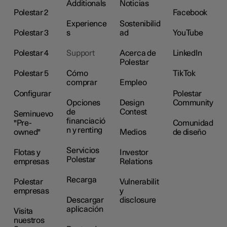
Additionals
Noticias
Polestar 2
Facebook
Experience
Sostenibilid
Polestar 3
s
ad
YouTube
Polestar 4
Support
Acerca de
LinkedIn
Polestar
Polestar 5
Cómo
TikTok
comprar
Empleo
Configurar
Polestar
Opciones
Design
Community
de
Contest
Seminuevo
financiació
"Pre-
Comunidad
n y renting
owned"
Medios
de diseño
Servicios
Flotas y
Investor
Polestar
empresas
Relations
Recarga
Polestar
Vulnerabilit
empresas
y
Descargar
disclosure
aplicación
Visita
nuestros