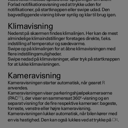
Forlad notifikationsvisning ved at trykke uden for
notifikationer, på startknappen eller swipe udad. Den
bagvedliggende visning bliver synlig og klar til brug igen.
Klimavisning
Nederst på skærmen findes klimalinjen. Her kan de mest
almindelige klimaindstillinger foretages direkte, f.eks.
indstilling af temperatur og sædevarme.
Swipe op på klimalinjen for at åbne klimavisningen med
flere indstillingsmuligheder.
Swipe nedad på klimavisninger, eller tryk på startknappen
for at lukke klimavisningen.
Kameravisning
Kameravisningen starter automatisk, når gearet
R
anvendes.
Kameravisningen viser parkeringshjælpekameraerne
1
(PAC
), der viser en sammensat 360°-visning og en
separat visning for de fire respektive kameraer: bageste,
forreste, venstre eller højre kameravisning.
Kameravisningen lukker automatisk, når bilen kører med
en vis hastighed. Den kan også lukkes ved at trykke på
.