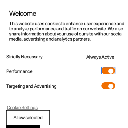
Welcome
Polestar 2
Kampagner til privatkunder
This website uses cookies to enhance user experience and
Håndbog
Videogalleri
Softwareopdateringer
to analyze performance and traffic on our website. We also
Polestar 3
Tilbud til erhvervskunder
share information about your use of our site with our social
media, advertising and analytics partners.
Polestar 4
Nye lagerbiler
Midterdisplay
Polestar 5
Byg din bil
Find os
Strictly Necessary
Always Active
Polestar 2 - 2023
Pre-owned
Servicelokationer
Pre-owned
Performance
Prøvetur
Ejerskab
Shop
Targeting and Advertising
Mere
Udforsk Polestar 2
Udforsk Polestar 4
Extras tilbehør
Opladning
Prøvetur
Udforsk Polestar 3
Prøvetur
Additionals merchandise
Support
(Åbner i et nyt vindue)
Polestar 2
Cookie Settings
Kampagner
Prøvetur
Kampagner
Pre-owned-programmet
Experiences
Om Polestar
Midterdisplayets
Allow selected
Nye lagerbiler
Nye lagerbiler
Nye lagerbiler
Pre-owned Polestar 2
Firmabil
Bæredygtighed
visninger