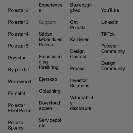
Experience
Bæredygti
Polestar 2
s
ghed
YouTube
Polestar 3
Support
Om
LinkedIn
Polestar
Polestar 4
Sådan
TikTok
køber du en
Karrierer
Polestar
Polestar 5
Polestar
Design
Community
Finansierin
Contest
Prøvetur
g og
Design
forsikring
Presse
Community
Byg din bil
Ejerskab
Investor
Pre-owned
Relations
Opladning
Firmabil
Vulnerabilit
Download
y
Polestar
appen
disclosure
Fleet Portal
Servicepoi
Polestar
nts
Spaces