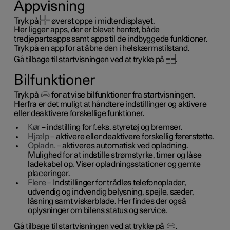
Appvisning
Tryk på
øverst oppe i midterdisplayet.
Her ligger apps, der er blevet hentet, både
tredjepartsapps samt apps til de indbyggede funktioner.
Tryk på en app for at åbne den i helskærmstilstand.
Gå tilbage til startvisningen ved at trykke på
.
Bilfunktioner
Tryk på
for at vise bilfunktioner fra startvisningen.
Herfra er det muligt at håndtere indstillinger og aktivere
eller deaktivere forskellige funktioner.
Kør
– indstilling for f.eks. styretøj og bremser.
Hjælp
– aktivere eller deaktivere forskellig førerstøtte.
Opladn.
– aktiveres automatisk ved opladning.
Mulighed for at indstille strømstyrke, timer og låse
ladekabel op. Viser opladningsstationer og gemte
placeringer.
Flere
– Indstillinger for trådløs telefonoplader,
udvendig og indvendig belysning, spejle, sæder,
låsning samt viskerblade. Her findes der også
oplysninger om bilens status og service.
Gå tilbage til startvisningen ved at trykke på
.