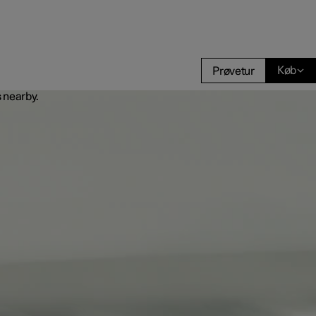
Køb
Prøvetur
regår købet
ringsmuligheder