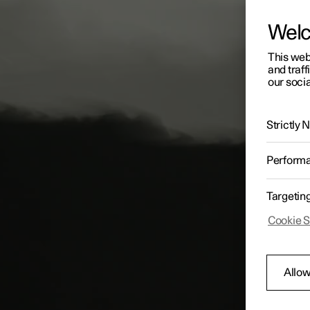
Wel
This web
and traff
our socia
Strictly
Perform
Targetin
Cookie S
Allow