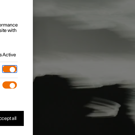
rformance
site with
 Active
cept all