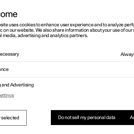
come
site uses cookies to enhance user experience and to analyze pe
ic on our website. We also share information about your use of our 
l media, advertising and analytics partners.
 Necessary
Always
ance
g and Advertising
ettings
Do not sell my personal data
Ac
 selected