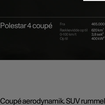
Polestar 4 coupé
Fra
465.000 
Rækkevidde op til
620 km¹
0-100 km/t
3,8 sek²
Op til
400 kW²
Coupé aerodynamik. SUV rummel