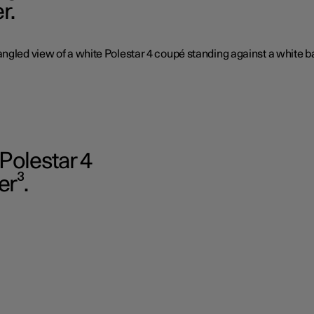
r.
 Polestar 4
er³.