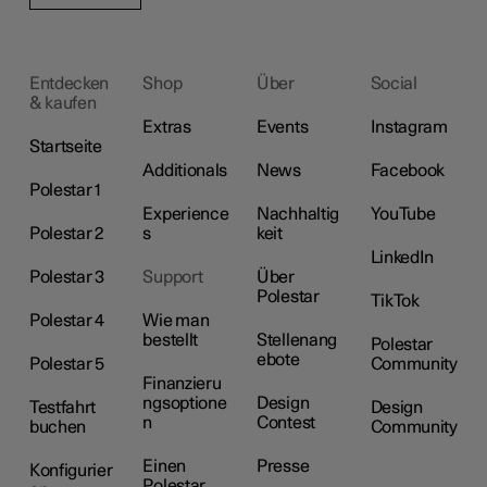
Entdecken
Shop
Über
Social
& kaufen
Extras
Events
Instagram
Startseite
Additionals
News
Facebook
Polestar 1
Experience
Nachhaltig
YouTube
Polestar 2
s
keit
LinkedIn
Polestar 3
Support
Über
Polestar
TikTok
Polestar 4
Wie man
bestellt
Stellenang
Polestar
ebote
Polestar 5
Community
Finanzieru
ngsoptione
Design
Testfahrt
Design
n
Contest
buchen
Community
Einen
Presse
Konfigurier
Polestar