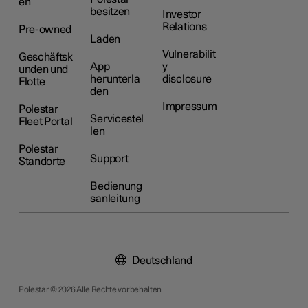
en
besitzen
Investor
Relations
Pre-owned
Laden
Vulnerabilit
Geschäftsk
App
y
unden und
herunterla
disclosure
Flotte
den
Impressum
Polestar
Servicestel
Fleet Portal
len
Polestar
Support
Standorte
Bedienung
sanleitung
Deutschland
Polestar © 2026 Alle Rechte vorbehalten