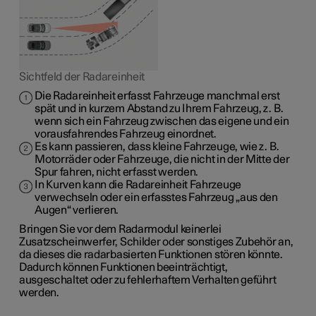
Sichtfeld der Radareinheit
Die Radareinheit erfasst Fahrzeuge manchmal erst
spät und in kurzem Abstand zu Ihrem Fahrzeug, z. B.
wenn sich ein Fahrzeug zwischen das eigene und ein
vorausfahrendes Fahrzeug einordnet.
Es kann passieren, dass kleine Fahrzeuge, wie z. B.
Motorräder oder Fahrzeuge, die nicht in der Mitte der
Spur fahren, nicht erfasst werden.
In Kurven kann die Radareinheit Fahrzeuge
verwechseln oder ein erfasstes Fahrzeug „aus den
Augen“ verlieren.
Bringen Sie vor dem Radarmodul keinerlei
Zusatzscheinwerfer, Schilder oder sonstiges Zubehör an,
da dieses die radarbasierten Funktionen stören könnte.
Dadurch können Funktionen beeinträchtigt,
ausgeschaltet oder zu fehlerhaftem Verhalten geführt
werden.