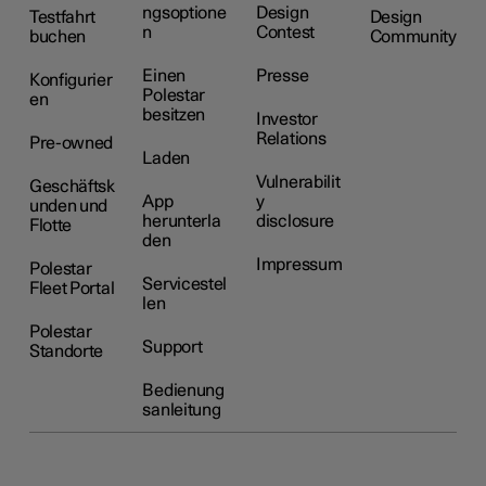
ngsoptione
Design
Testfahrt
Design
n
Contest
buchen
Community
Einen
Presse
Konfigurier
Polestar
en
besitzen
Investor
Relations
Pre-owned
Laden
Vulnerabilit
Geschäftsk
App
y
unden und
herunterla
disclosure
Flotte
den
Impressum
Polestar
Servicestel
Fleet Portal
len
Polestar
Support
Standorte
Bedienung
sanleitung