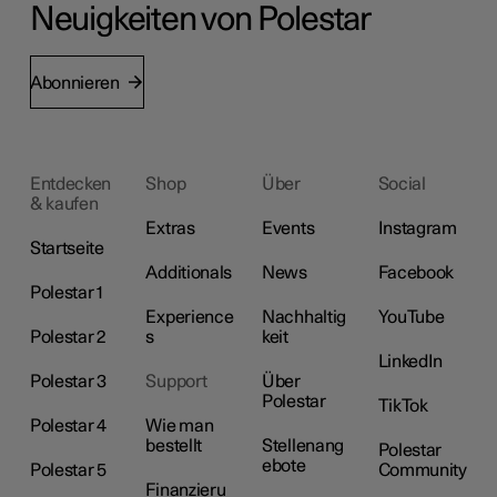
Neuigkeiten von Polestar
Abonnieren
Entdecken
Shop
Über
Social
& kaufen
Extras
Events
Instagram
Startseite
Additionals
News
Facebook
Polestar 1
Experience
Nachhaltig
YouTube
Polestar 2
s
keit
LinkedIn
Polestar 3
Support
Über
Polestar
TikTok
Polestar 4
Wie man
bestellt
Stellenang
Polestar
ebote
Polestar 5
Community
Finanzieru