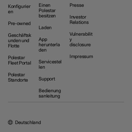
Einen
Presse
Konfigurier
Polestar
en
besitzen
Investor
Relations
Pre-owned
Laden
Vulnerabilit
Geschäftsk
App
y
unden und
herunterla
disclosure
Flotte
den
Impressum
Polestar
Servicestel
Fleet Portal
len
Polestar
Support
Standorte
Bedienung
sanleitung
Deutschland