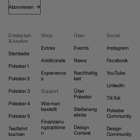
Abonnieren
Entdecken
Shop
Über
Social
& kaufen
Extras
Events
Instagram
Startseite
Additionals
News
Facebook
Polestar 1
Experience
Nachhaltig
YouTube
Polestar 2
s
keit
LinkedIn
Polestar 3
Support
Über
Polestar
TikTok
Polestar 4
Wie man
bestellt
Stellenang
Polestar
ebote
Polestar 5
Community
Finanzieru
ngsoptione
Design
Testfahrt
Design
n
Contest
buchen
Community