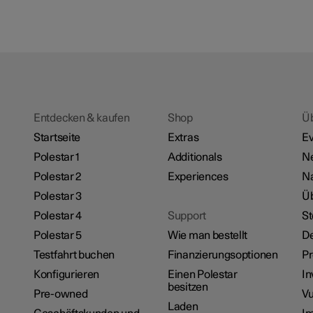
Entdecken & kaufen
Shop
Ü
Startseite
Extras
Ev
Polestar 1
Additionals
N
Polestar 2
Experiences
Na
Polestar 3
Üb
Polestar 4
Support
St
Polestar 5
Wie man bestellt
De
Testfahrt buchen
Finanzierungsoptionen
P
Konfigurieren
Einen Polestar
In
besitzen
Pre-owned
Vu
Laden