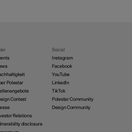
ber
Social
ents
Instagram
ews
Facebook
chhaltigkeit
YouTube
er Polestar
LinkedIn
ellenangebote
TikTok
sign Contest
Polestar Community
resse
Design Community
vestor Relations
lnerability disclosure