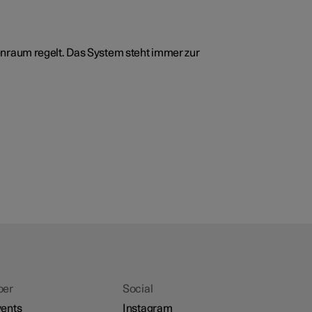
enraum regelt. Das System steht immer zur
ber
Social
ents
Instagram