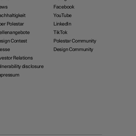
ews
Facebook
chhaltigkeit
YouTube
er Polestar
LinkedIn
ellenangebote
TikTok
sign Contest
Polestar Community
resse
Design Community
vestor Relations
lnerability disclosure
mpressum