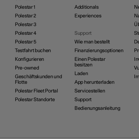
Polestar 1
Additionals
N
Polestar 2
Experiences
Na
Polestar 3
Üb
Polestar 4
Support
St
Polestar 5
Wie man bestellt
De
Testfahrt buchen
Finanzierungsoptionen
P
Konfigurieren
Einen Polestar
In
besitzen
Pre-owned
Vu
Laden
Geschäftskunden und
I
Flotte
App herunterladen
Polestar Fleet Portal
Servicestellen
Polestar Standorte
Support
Bedienungsanleitung