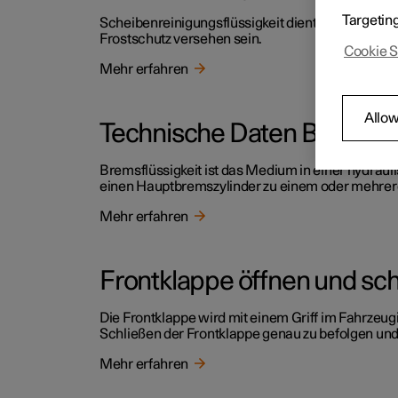
Targetin
Scheibenreinigungsflüssigkeit dient der Reinhal
Frostschutz versehen sein.
Cookie S
Mehr erfahren
Allow
Technische Daten Bremsflü
Bremsflüssigkeit ist das Medium in einer hydra
einen Hauptbremszylinder zu einem oder mehrer
Mehr erfahren
Frontklappe öffnen und sc
Die Frontklappe wird mit einem Griff im Fahrzeug
Schließen der Frontklappe genau zu befolgen und 
Mehr erfahren