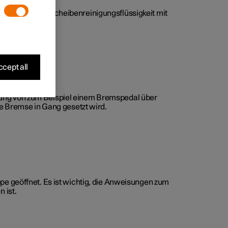
unkt muss die Scheibenreinigungsflüssigkeit mit
cept all
gung von zum Beispiel einem Bremspedal über
 Bremse in Gang gesetzt wird.
pe geöffnet. Es ist wichtig, die Anweisungen zum
 ist.