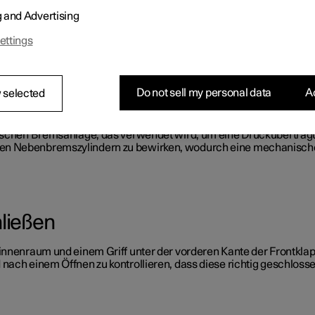
g and Advertising
tung der Windschutzscheibe. Bei Temperaturen unter dem Gefrierp
ettings
Do not sell my personal data
Ac
 selected
ssigkeit
ulischen Bremsanlage, das verwendet wird, um eine Druckübertra
en Nebenbremszylindern zu bewirken, wodurch eine mechanische
hließen
innenraum und einem Griff unter der vorderen Kante der Frontklap
nach einem Öffnen zu kontrollieren, dass diese richtig geschlossen