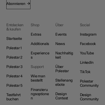
Abonnieren
Entdecken
Shop
Über
Social
& kaufen
Extras
Events
Instagram
Startseite
Additionals
News
Facebook
Polestar 1
Experience
Nachhaltig
YouTube
Polestar 2
s
keit
LinkedIn
Polestar 3
Support
Über
Polestar
TikTok
Polestar 4
Wie man
bestellt
Stellenang
Polestar
ebote
Polestar 5
Community
Finanzieru
ngsoptione
Design
Testfahrt
Design
n
Contest
buchen
Community