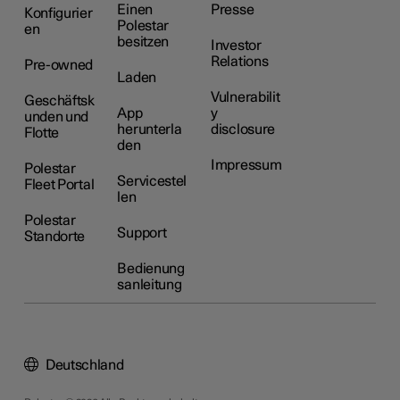
Einen
Presse
Konfigurier
Polestar
en
besitzen
Investor
Relations
Pre-owned
Laden
Vulnerabilit
Geschäftsk
App
y
unden und
herunterla
disclosure
Flotte
den
Impressum
Polestar
Servicestel
Fleet Portal
len
Polestar
Support
Standorte
Bedienung
sanleitung
Deutschland