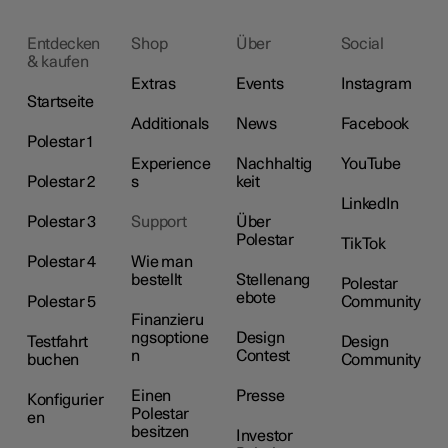
Entdecken
Shop
Über
Social
& kaufen
Extras
Events
Instagram
Startseite
Additionals
News
Facebook
Polestar 1
Experience
Nachhaltig
YouTube
Polestar 2
s
keit
LinkedIn
Polestar 3
Support
Über
Polestar
TikTok
Polestar 4
Wie man
bestellt
Stellenang
Polestar
ebote
Polestar 5
Community
Finanzieru
ngsoptione
Design
Testfahrt
Design
n
Contest
buchen
Community
Einen
Presse
Konfigurier
Polestar
en
besitzen
Investor