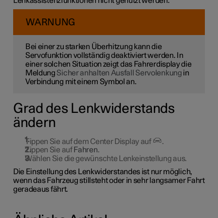
Lenkassistenzfunktionen nicht genutzt werden.
WARNUNG
Bei einer zu starken Überhitzung kann die
Servofunktion vollständig deaktiviert werden. In
einer solchen Situation zeigt das Fahrerdisplay die
Meldung
Sicher anhalten Ausfall Servolenkung
in
Verbindung mit einem Symbol an.
Grad des Lenkwiderstands
ändern
Tippen Sie auf dem Center Display auf
.
Tippen Sie auf
Fahren
.
Wählen Sie die gewünschte Lenkeinstellung aus.
Die Einstellung des Lenkwiderstandes ist nur möglich,
wenn das Fahrzeug stillsteht oder in sehr langsamer Fahrt
geradeaus fährt.