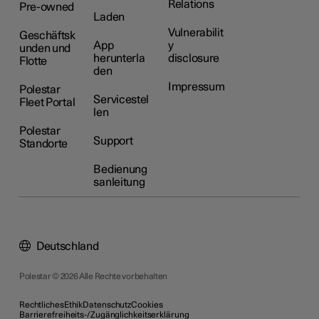
Relations
Pre-owned
Laden
Vulnerabilit
Geschäftsk
App
y
unden und
herunterla
disclosure
Flotte
den
Impressum
Polestar
Servicestel
Fleet Portal
len
Polestar
Support
Standorte
Bedienung
sanleitung
Deutschland
Polestar © 2026 Alle Rechte vorbehalten
Rechtliches
Ethik
Datenschutz
Cookies
Barrierefreiheits-/Zugänglichkeitserklärung