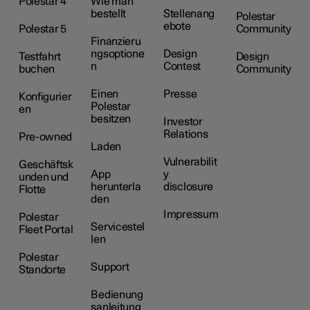
Polestar 4
Wie man
bestellt
Stellenang
Polestar
ebote
Polestar 5
Community
Finanzieru
ngsoptione
Design
Testfahrt
Design
n
Contest
buchen
Community
Einen
Presse
Konfigurier
Polestar
en
besitzen
Investor
Relations
Pre-owned
Laden
Vulnerabilit
Geschäftsk
App
y
unden und
herunterla
disclosure
Flotte
den
Impressum
Polestar
Servicestel
Fleet Portal
len
Polestar
Support
Standorte
Bedienung
sanleitung