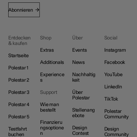
Abonnieren
Entdecken
Shop
Über
Social
& kaufen
Extras
Events
Instagram
Startseite
Additionals
News
Facebook
Polestar 1
Experience
Nachhaltig
YouTube
Polestar 2
s
keit
LinkedIn
Polestar 3
Support
Über
Polestar
TikTok
Polestar 4
Wie man
bestellt
Stellenang
Polestar
ebote
Polestar 5
Community
Finanzieru
ngsoptione
Design
Testfahrt
Design
n
Contest
buchen
Community