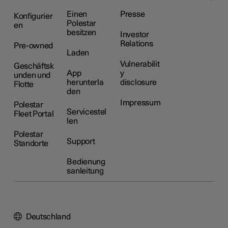
Einen
Presse
Konfigurier
Polestar
en
besitzen
Investor
Relations
Pre-owned
Laden
Vulnerabilit
Geschäftsk
App
y
unden und
herunterla
disclosure
Flotte
den
Impressum
Polestar
Servicestel
Fleet Portal
len
Polestar
Support
Standorte
Bedienung
sanleitung
Deutschland