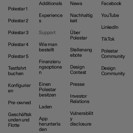
Additionals
News
Facebook
Polestar 1
Experience
Nachhaltig
YouTube
Polestar 2
s
keit
LinkedIn
Polestar 3
Support
Über
Polestar
TikTok
Polestar 4
Wie man
bestellt
Stellenang
Polestar
ebote
Polestar 5
Community
Finanzieru
ngsoptione
Design
Testfahrt
Design
n
Contest
buchen
Community
Einen
Presse
Konfigurier
Polestar
en
besitzen
Investor
Relations
Pre-owned
Laden
Vulnerabilit
Geschäftsk
App
y
unden und
herunterla
disclosure
Flotte
den