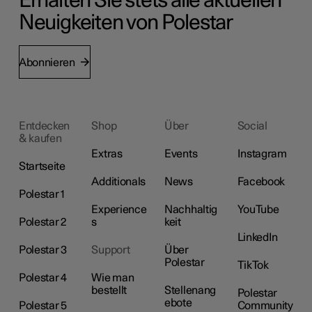
Erhalten Sie stets alle aktuellen
Neuigkeiten von Polestar
Abonnieren
Entdecken
Shop
Über
Social
& kaufen
Extras
Events
Instagram
Startseite
Additionals
News
Facebook
Polestar 1
Experience
Nachhaltig
YouTube
Polestar 2
s
keit
LinkedIn
Polestar 3
Support
Über
Polestar
TikTok
Polestar 4
Wie man
bestellt
Stellenang
Polestar
ebote
Polestar 5
Community