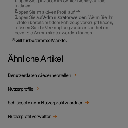
Tippen Sie ganz oben im Center Display auf die
Initialen.
Tippen Sie im aktiven Profil auf
.
Tippen Sie auf
Administrator werden
. Wenn Sie Ihr
Telefon bereits mit dem Fahrzeug verknüpft haben,
müssen Sie die Verknüpfung zunächst aufheben,
bevor Sie Administrator werden können.
1
Gilt für bestimmte Märkte.
Ähnliche Artikel
Benutzerdaten wiederherstellen
Nutzerprofile
Schlüssel einem Nutzerprofil zuordnen
Nutzerprofil verwalten