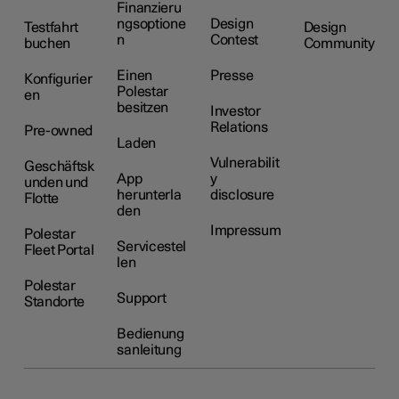
Finanzieru
ngsoptione
Design
Testfahrt
Design
n
Contest
buchen
Community
Einen
Presse
Konfigurier
Polestar
en
besitzen
Investor
Relations
Pre-owned
Laden
Vulnerabilit
Geschäftsk
App
y
unden und
herunterla
disclosure
Flotte
den
Impressum
Polestar
Servicestel
Fleet Portal
len
Polestar
Support
Standorte
Bedienung
sanleitung