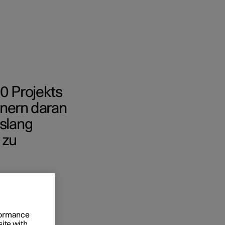
 0 Projekts
 Business
tnern daran
islang
oniert der Kauf
 zu
rungsoptionen
davon vor.
rformance
site with