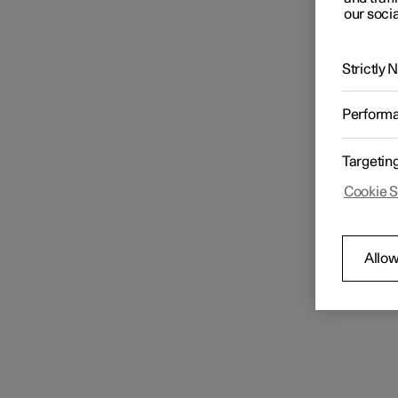
our socia
Strictly
Perform
Targetin
Cookie S
Allow