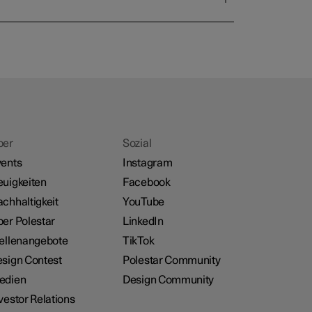
ber
Sozial
ents
Instagram
uigkeiten
Facebook
chhaltigkeit
YouTube
er Polestar
LinkedIn
ellenangebote
TikTok
sign Contest
Polestar Community
edien
Design Community
vestor Relations