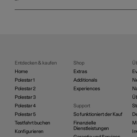
Entdecken & kaufen
Shop
Ü
Home
Extras
Ev
Polestar 1
Additionals
Ne
Polestar 2
Experiences
Na
Polestar 3
Üb
Polestar 4
Support
St
Polestar 5
So funktioniert der Kauf
De
Testfahrt buchen
Finanzielle
M
Dienstleistungen
Konfigurieren
In