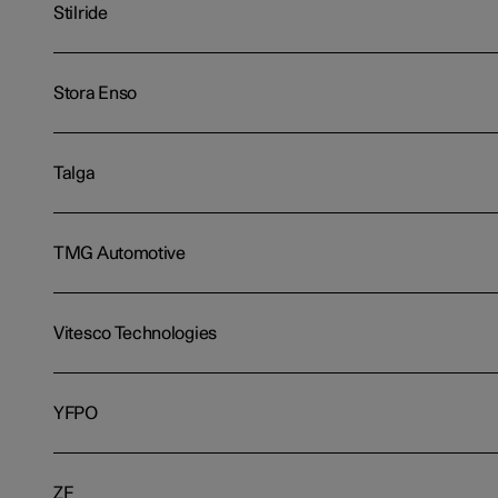
Stilride
Stora Enso
Talga
TMG Automotive
Vitesco Technologies
YFPO
ZF