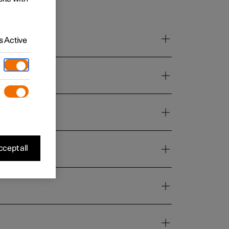
 Active
cept all