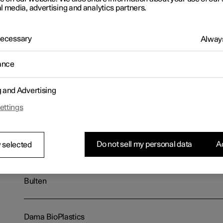
l media, advertising and analytics partners.
Autoliv
 Necessary
Always
ance
Autoneum
g and Advertising
ettings
Boliden
Do not sell my personal data
Ac
 selected
Borgstena
Bulten
Dama BioPlastics