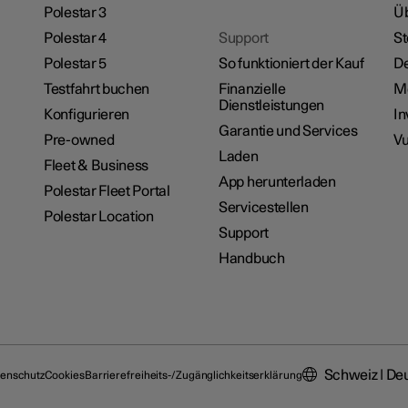
Polestar 3
Üb
Polestar 4
Support
St
Polestar 5
So funktioniert der Kauf
De
Testfahrt buchen
Finanzielle
M
Dienstleistungen
Konfigurieren
In
Garantie und Services
Pre-owned
Vu
Laden
Fleet & Business
App herunterladen
Polestar Fleet Portal
Servicestellen
Polestar Location
Support
Handbuch
Schweiz | De
enschutz
Cookies
Barrierefreiheits-/Zugänglichkeitserklärung