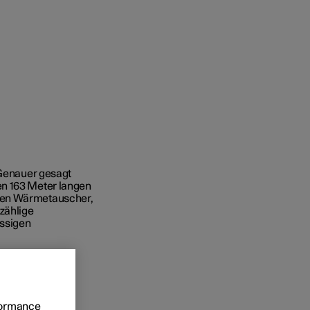
 Business
oniert der Kauf
 Genauer gesagt
en 163 Meter langen
rungsoptionen
ssen Wärmetauscher,
zählige
ssigen
rformance