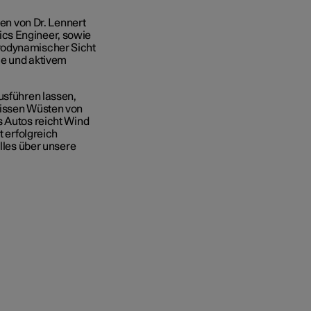
n von Dr. Lennert
ics Engineer, sowie
rodynamischer Sicht
nie und aktivem
usführen lassen,
eissen Wüsten von
s Autos reicht Wind
t erfolgreich
alles über unsere