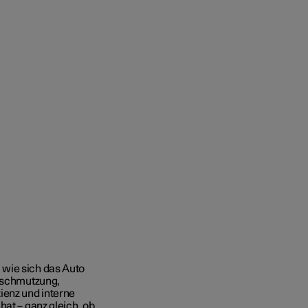
 wie sich das Auto
erschmutzung,
enz und interne
hat – ganz gleich, ob