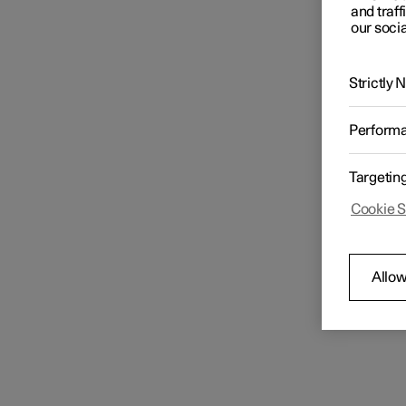
and traff
our socia
Strictly
Perform
Targetin
Cookie S
Allow