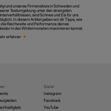
fgrund unseres Firmensitzes in Schweden und
serer Testumgebung unter den strengsten
nterverhältnissen, sind Schnee und Eis für uns
ltäglich. In diesem Artikel geben wir dir Tipps, wie
 die Reichweite und Performance deines
lestar in den Wintermonaten maximieren kannst.
hr erfahren
ber
Sozial
ents
Instagram
uigkeiten
Facebook
chhaltigkeit
YouTube