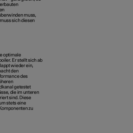
verbauten
den
überwinden muss,
 muss sich diesen
ne optimale
ler. Er stellt sich ab
appt wieder ein,
macht den
erformance des
höheren
dkanal getestet
sse, die im unteren
iert sind. Diese
um stets eine
n Komponenten zu