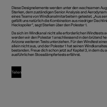
Diese Designelemente werden unter den wachsamen Auge
Sterken, dem zuständigen Senior Analysis and Aerodynam
eines Teams von Windkanalmitarbeitern getestet. „Aus ae
gefällt uns natürlich die Kombination aus niedriger Dachli
Heckspoiler“, sagt Sterken über den Polestar 1.
Da sich im Windkanal nicht alle erforderlichen Windtests a
werden wir den Polestar 1 anschliessend in den brütend h
Arizona weiteren Tests unterziehen. Für den Windtest eine
allein nicht aus, und der Polestar 1 hat seinen Windkanaltes
bestanden. Freue dich schon jetzt auf Kapitel 3, in dem du 
ausführlichen Stossdämpfertests erfährst.
Teilen