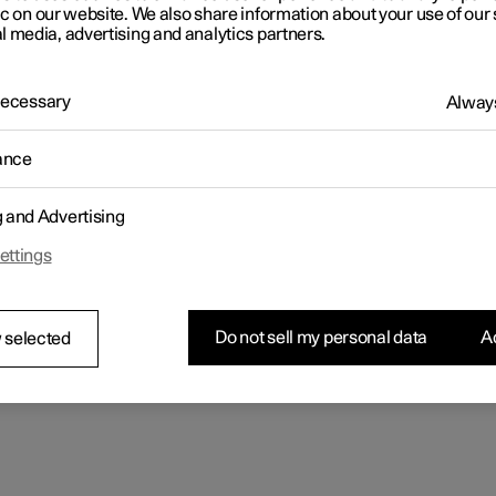
ic on our website. We also share information about your use of our 
l media, advertising and analytics partners.
 Necessary
Always
ance
g and Advertising
ettings
Do not sell my personal data
Ac
 selected