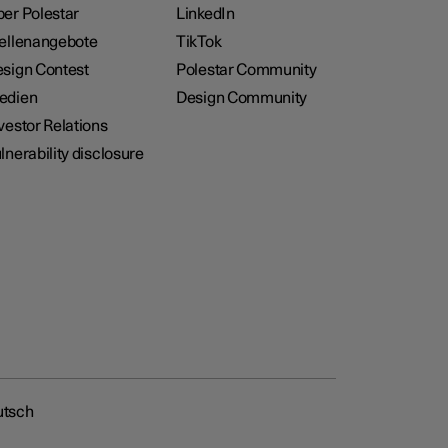
er Polestar
LinkedIn
ellenangebote
TikTok
sign Contest
Polestar Community
edien
Design Community
vestor Relations
lnerability disclosure
utsch