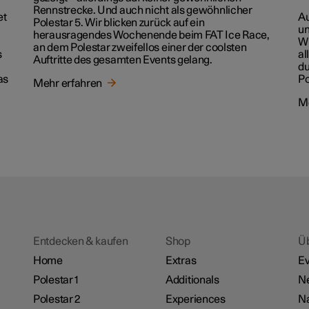
Rennstrecke. Und auch nicht als gewöhnlicher
et
Au
Polestar 5. Wir blicken zurück auf ein
un
herausragendes Wochenende beim FAT Ice Race,
Wi
an dem Polestar zweifellos einer der coolsten
s
al
Auftritte des gesamten Events gelang.
du
as
Po
Mehr erfahren
Me
Entdecken & kaufen
Shop
Ü
Home
Extras
Ev
Polestar 1
Additionals
Ne
Polestar 2
Experiences
Na