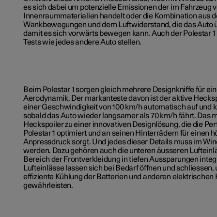
es sich dabei um potenzielle Emissionen der im Fahrzeug 
Innenraummaterialien handelt oder die Kombination aus 
Wankbewegungen und dem Luftwiderstand, die das Auto 
damit es sich vorwärts bewegen kann. Auch der Polestar 1
Tests wie jedes andere Auto stellen.
Beim Polestar 1 sorgen gleich mehrere Designkniffe für ei
Aerodynamik. Der markanteste davon ist der aktive Heckspoi
einer Geschwindigkeit von 100 km/h automatisch auf und kl
sobald das Auto wieder langsamer als 70 km/h fährt. Das 
Heckspoiler zu einer innovativen Designlösung, die die P
Polestar 1 optimiert und an seinen Hinterrädern für einen 
Anpressdruck sorgt. Und jedes dieser Details muss im Win
werden. Dazu gehören auch die unteren äusseren Lufteinlä
Bereich der Frontverkleidung in tiefen Aussparungen integr
Lufteinlässe lassen sich bei Bedarf öffnen und schliessen, 
effiziente Kühlung der Batterien und anderen elektrische
gewährleisten.