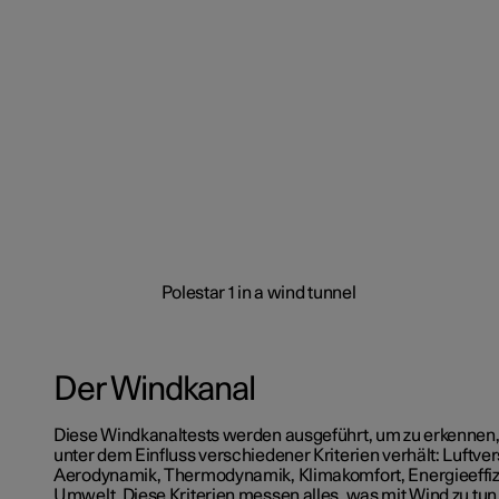
Der Windkanal
Diese Windkanaltests werden ausgeführt, um zu erkennen,
unter dem Einfluss verschiedener Kriterien verhält: Luftv
Aerodynamik, Thermodynamik, Klimakomfort, Energieeffizi
Umwelt. Diese Kriterien messen alles, was mit Wind zu tun 