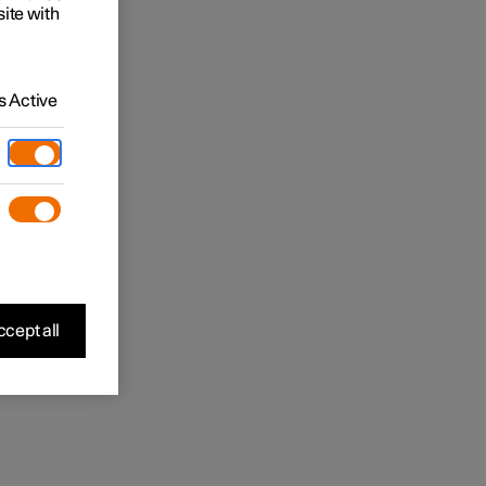
site with
 Active
cept all