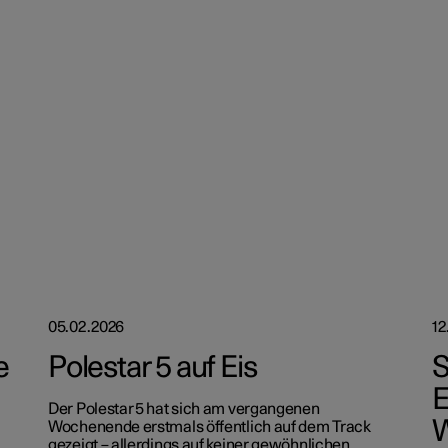
05.02.2026
12
e
Polestar 5 auf Eis
S
E
Der Polestar 5 hat sich am vergangenen
W
Wochenende erstmals öffentlich auf dem Track
gezeigt – allerdings auf keiner gewöhnlichen