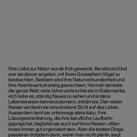
Ihre Liebe zur Natur wurde früh geweckt. Bereits als Kind
war sie davon angetan, mit ihren Grosseltern Vögel zu
beobachten. Seitdem sind ihre Naturverbundenheit und
ihre Abenteuerlust stetig gewachsen. Hannah bereiste
die ganze Welt; viele Jahre verbrachte sie in Südamerika.
«Ich liebe es, ständig Neues zu sehen und andere
Lebensweisen kennenzulernen», erklärt sie. Den vielen
Reisen verdankt sie eine breitere Sicht auf das Leben.
Ausserdem lernt sie unterwegs stets dazu. Ihre
Lösungsorientierung, die ihre berufliche Laufbahn
geprägt hat, begleitet sie auch auf ihren Reisen. «Man
muss immer gut organisiert sein. Aber die besten Dinge
passieren trotzdem dann, wenn man nicht plant», sagt