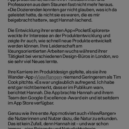
Professoren aus dem Staunen fast nicht mehr heraus.
«Die Dozierenden konnten gar nicht glauben, was ich da
geleistet hatte, da nicht sie es waren, die es mir
beigebracht hatten», sagt Hannah lachend.
Die Entwicklung ihrer ersten App «PocketExplorers»
weckte ihr Interesse an der Produktentwicklung und
zeigte ihr auch, wie schnell neue Produkte entwickelt
werden können. Ihre Leidenschaft am
lösungsorientierten Arbeiten wuchs während ihrer
Tätigkeit bei verschiedenen Design-Büros in London, wo
sie sehr viel Neues lernte.
Ihre Karriere im Produktdesign gipfelte, als sie ihre
Wander-App
«ViewRanger»
niemand Geringerem als Tim
Cook pitchte. «Es war unglaublich aufregend. Ich habe
erst gar nicht bemerkt, dass er im Publikum war»,
berichtet Hannah.
Die App brachte Hannah und ihrem
Team den Google-Excellence-Award ein und ist seitdem
im App Store verfügbar.
Genau wie ihre erste App motiviert auch «ViewRanger»
die Nutzerinnen und Nutzer dazu, die Natur zu erkunden.
Das ist kein Zufall, denn Hannah ist – und war schon