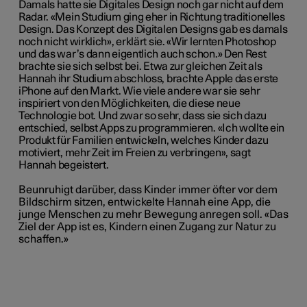
Damals hatte sie Digitales Design noch gar nicht auf dem
Radar. «Mein Studium ging eher in Richtung traditionelles
Design. Das Konzept des Digitalen Designs gab es damals
noch nicht wirklich», erklärt sie. «Wir lernten Photoshop
und das war’s dann eigentlich auch schon.» Den Rest
brachte sie sich selbst bei. Etwa zur gleichen Zeit als
Hannah ihr Studium abschloss, brachte Apple das erste
iPhone auf den Markt. Wie viele andere war sie sehr
inspiriert von den Möglichkeiten, die diese neue
Technologie bot. Und zwar so sehr, dass sie sich dazu
entschied, selbst Apps zu programmieren. «Ich wollte ein
Produkt für Familien entwickeln, welches Kinder dazu
motiviert, mehr Zeit im Freien zu verbringen», sagt
Hannah begeistert.
Beunruhigt darüber, dass Kinder immer öfter vor dem
Bildschirm sitzen, entwickelte Hannah eine App, die
junge Menschen zu mehr Bewegung anregen soll. «Das
Ziel der App ist es, Kindern einen Zugang zur Natur zu
schaffen.»