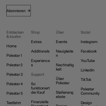
Abonnieren
Entdecken
Shop
Über
Sozial
& kaufen
Extras
Events
Instagram
Home
Additionals
Neuigkeite
Facebook
Polestar 1
n
Experience
YouTube
Polestar 2
s
Nachhaltig
keit
LinkedIn
Polestar 3
Support
Über
TikTok
Polestar
Polestar 4
So
funktioniert
Polestar
der Kauf
Stellenang
Polestar 5
Community
ebote
Finanzielle
Testfahrt
Design