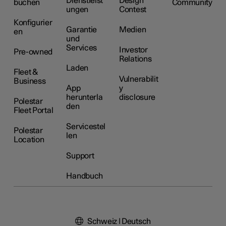
Dienstleist
Design
buchen
Community
ungen
Contest
Konfigurier
Garantie
Medien
en
und
Services
Investor
Pre-owned
Relations
Laden
Fleet &
Vulnerabilit
Business
App
y
herunterla
disclosure
Polestar
den
Fleet Portal
Servicestel
Polestar
len
Location
Support
Handbuch
Schweiz | Deutsch