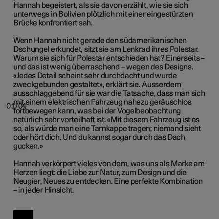
Hannah begeistert, als sie davon erzählt, wie sie sich
unterwegs in Bolivien plötzlich mit einer eingestürzten
Brücke konfrontiert sah.
Wenn Hannah nicht gerade den südamerikanischen
Dschungel erkundet, sitzt sie am Lenkrad ihres Polestar.
Warum sie sich für Polestar entschieden hat? Einerseits –
und das ist wenig überraschend – wegen des Designs.
«Jedes Detail scheint sehr durchdacht und wurde
zweckgebunden gestaltet», erklärt sie. Ausserdem
ausschlaggebend für sie war die Tatsache, dass man sich
mit einem elektrischen Fahrzeug nahezu geräuschlos
01/04
fortbewegen kann, was bei der Vogelbeobachtung
natürlich sehr vorteilhaft ist. «Mit diesem Fahrzeug ist es
so, als würde man eine Tarnkappe tragen; niemand sieht
oder hört dich. Und du kannst sogar durch das Dach
gucken.»
Hannah verkörpert vieles von dem, was uns als Marke am
Herzen liegt: die Liebe zur Natur, zum Design und die
Neugier, Neues zu entdecken. Eine perfekte Kombination
– in jeder Hinsicht.