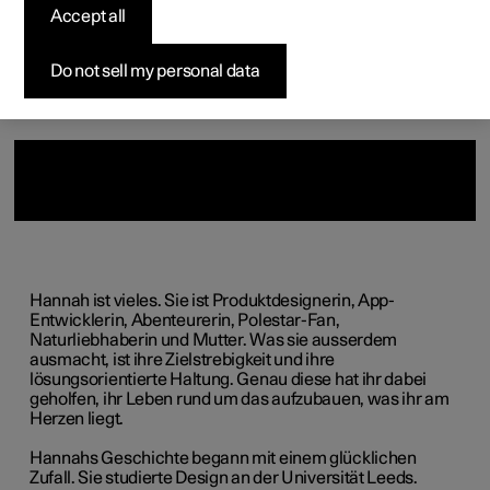
Accept all
Vorkonfigurierte Fahrzeuge
Vorkonfigurierte Fahrzeuge
Vorkonfigurierte Fahrzeuge
Konfigurieren
Pre-owned Polestar 3
So funktioniert der Kauf
Neuigkeiten
Konfigurieren
Konfigurieren
Konfigurieren
Testfahrt
Pre-owned Polestar 4
Finanzierungsoptionen
Newsletter abonnieren
Do not sell my personal data
Hannah ist vieles. Sie ist Produktdesignerin, App-
Entwicklerin, Abenteurerin, Polestar-Fan,
Naturliebhaberin und Mutter. Was sie ausserdem
ausmacht, ist ihre Zielstrebigkeit und ihre
lösungsorientierte Haltung. Genau diese hat ihr dabei
geholfen, ihr Leben rund um das aufzubauen, was ihr am
Herzen liegt.
Hannahs Geschichte begann mit einem glücklichen
Zufall. Sie studierte Design an der Universität Leeds.