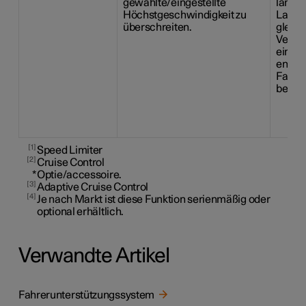
gewählte/eingestellte
lange
Höchstgeschwindigkeit zu
Lands
überschreiten.
gleic
Verkeh
einem
entsp
Fahrer
beitra
1
Speed Limiter
2
Cruise Control
*
Optie/accessoire.
3
Adaptive Cruise Control
4
Je nach Markt ist diese Funktion serienmäßig oder
optional erhältlich.
Verwandte Artikel
Fahrerunterstützungssystem