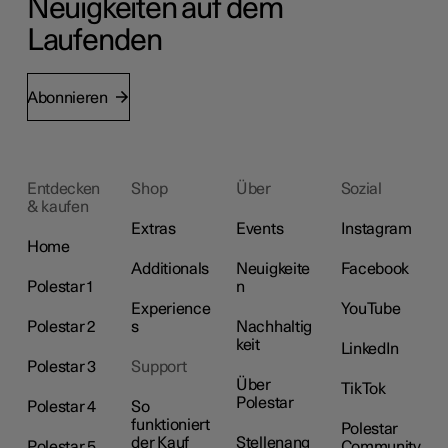
Neuigkeiten auf dem
Laufenden
Abonnieren
Entdecken
Shop
Über
Sozial
& kaufen
Extras
Events
Instagram
Home
Additionals
Neuigkeite
Facebook
Polestar 1
n
Experience
YouTube
Polestar 2
s
Nachhaltig
keit
LinkedIn
Polestar 3
Support
Über
TikTok
Polestar
Polestar 4
So
funktioniert
Polestar
der Kauf
Stellenang
Polestar 5
Community