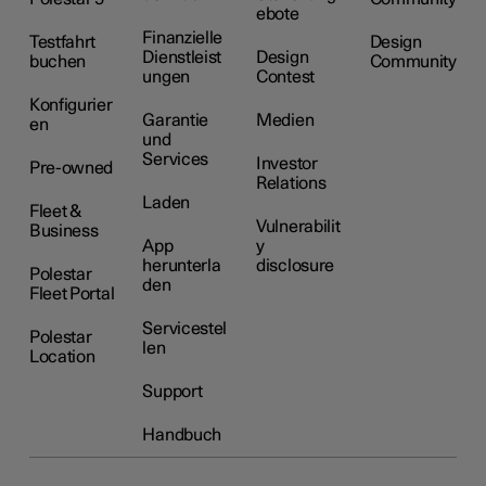
ebote
Finanzielle
Testfahrt
Design
Dienstleist
Design
buchen
Community
ungen
Contest
Konfigurier
Garantie
Medien
en
und
Services
Investor
Pre-owned
Relations
Laden
Fleet &
Vulnerabilit
Business
App
y
herunterla
disclosure
Polestar
den
Fleet Portal
Servicestel
Polestar
len
Location
Support
Handbuch