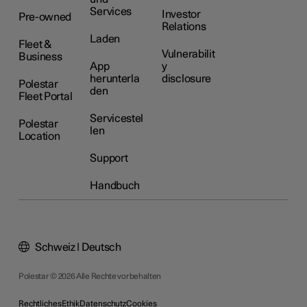
Services
Investor
Pre-owned
Relations
Laden
Fleet &
Vulnerabilit
Business
App
y
herunterla
disclosure
Polestar
den
Fleet Portal
Servicestel
Polestar
len
Location
Support
Handbuch
Schweiz | Deutsch
Polestar © 2026 Alle Rechte vorbehalten
Rechtliches
Ethik
Datenschutz
Cookies