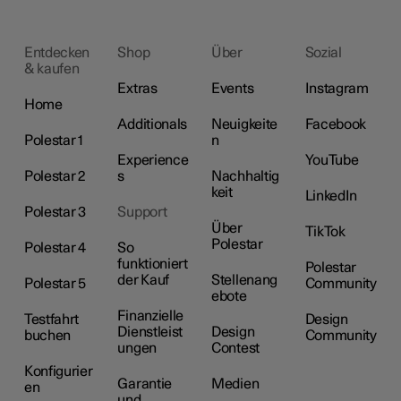
Entdecken
Shop
Über
Sozial
& kaufen
Extras
Events
Instagram
Home
Additionals
Neuigkeite
Facebook
Polestar 1
n
Experience
YouTube
Polestar 2
s
Nachhaltig
keit
LinkedIn
Polestar 3
Support
Über
TikTok
Polestar
Polestar 4
So
funktioniert
Polestar
der Kauf
Stellenang
Polestar 5
Community
ebote
Finanzielle
Testfahrt
Design
Dienstleist
Design
buchen
Community
ungen
Contest
Konfigurier
Garantie
Medien
en
und