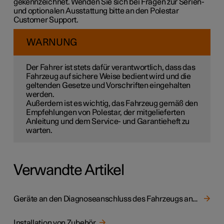
gekennzeichnet. Wenden Sie sich bei Fragen zur Serien-
und optionalen Ausstattung bitte an den Polestar
Customer Support.
WARNUNG
Der Fahrer ist stets dafür verantwortlich, dass das
Fahrzeug auf sichere Weise bedient wird und die
geltenden Gesetze und Vorschriften eingehalten
werden.
Außerdem ist es wichtig, das Fahrzeug gemäß den
Empfehlungen von Polestar, der mitgelieferten
Anleitung und dem Service- und Garantieheft zu
warten.
Verwandte Artikel
Geräte an den Diagnoseanschluss des Fahrzeugs anschließen
Installation von Zubehör