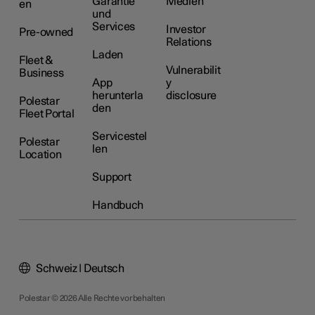
Garantie
Medien
en
und
Services
Investor
Pre-owned
Relations
Laden
Fleet &
Vulnerabilit
Business
App
y
herunterla
disclosure
Polestar
den
Fleet Portal
Servicestel
Polestar
len
Location
Support
Handbuch
Schweiz | Deutsch
Polestar © 2026 Alle Rechte vorbehalten