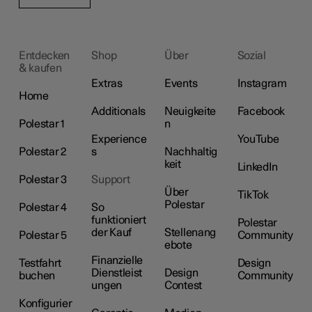
Entdecken
Shop
Über
Sozial
& kaufen
Extras
Events
Instagram
Home
Additionals
Neuigkeite
Facebook
Polestar 1
n
Experience
YouTube
Polestar 2
s
Nachhaltig
keit
LinkedIn
Polestar 3
Support
Über
TikTok
Polestar
Polestar 4
So
funktioniert
Polestar
der Kauf
Stellenang
Polestar 5
Community
ebote
Finanzielle
Testfahrt
Design
Dienstleist
Design
buchen
Community
ungen
Contest
Konfigurier